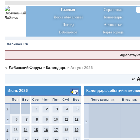
Главная
Справочная
Доска объявлений
Кинотеатры
Погода
Автовокзал
Веб-камера
Карта города
Лабинск.RU
Здравствуйт
Лабинский Форум
>
Календарь
> Август 2026
«
А
Июль 2026
Календарь событий и имени
Пон
Вто
Сре
Чет
Пят
Суб
Вос
Понедельник
Вторник
»
1
2
3
4
5
»
6
7
8
9
10
11
12
»
»
13
14
15
16
17
18
19