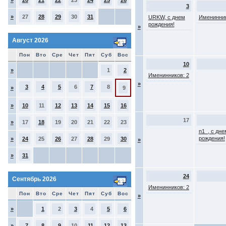
»
20
21
22
23
24
25
26
3
»
27
28
29
30
31
URKW, с днем
Именинник
рождения!
»
Август 2026
Пон
Вто
Сре
Чет
Пят
Суб
Вос
10
»
1
2
Именинников: 2
»
3
4
5
6
7
8
»
9
»
10
11
12
13
14
15
16
17
»
17
18
19
20
21
22
23
n1_, с дне
рождения!
»
24
25
26
27
28
29
30
»
»
31
24
Сентябрь 2026
Именинников: 2
Пон
Вто
Сре
Чет
Пят
Суб
Вос
»
»
1
2
3
4
5
6
»
7
8
9
10
11
12
13