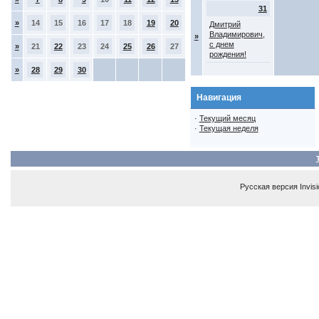
31
»
14
15
16
17
18
19
20
Дмитрий
Владимирович,
»
с днем
»
21
22
23
24
25
26
27
рождения!
»
28
29
30
Навигация
·
Текущий месяц
·
Текущая неделя
Русская версия
Invis