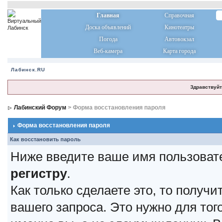
Главная
Справочная
Доска объявлений
Кинотеатры
Погода
Автовокзал
Веб-камера
Карта города
Лабинск.RU
Здравствуйт
Лабинский Форум
> Форма восстановления пароля
Форма восстановления пароля
Как восстановить пароль
Ниже введите ваше имя пользоват
регистру
.
Как только сделаете это, то получ
вашего запроса. Это нужно для тог