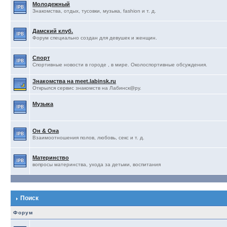
Молодежный
Знакомства, отдых, тусовки, музыка, fashion и т. д.
Дамский клуб.
Форум специально создан для девушек и женщин.
Спорт
Спортивные новости в городе , в мире. Околоспортивные обсуждения.
Знакомства на meet.labinsk.ru
Открылся сервис знакомств на Лабинск@ру.
Музыка
Он & Она
Взаимоотношения полов, любовь, секс и т. д.
Материнство
вопросы материнства, ухода за детьми, воспитания
Поиск
Форум