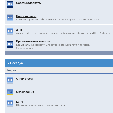
Советы адвоката.
Новости сайта
новости о работе сайта labinsk.ru, новые сервисы, изменения, и т.д.
ДТП
сводки о ДТП, фотографии, видео, информация, обсуждения ДТП в Лабинске
Kриминальные новости
Криминальные новости Следственного Комитета Лабинска
Модераторы:
Беседка
Форум
О том о сем.
Объявления
Кино
Обсуждаем кино, видео, мультики и т. д.