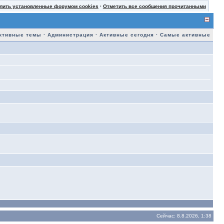
лить установленные форумом cookies
·
Отметить все сообщения прочитанными
ктивные темы
·
Администрация
·
Активные сегодня
·
Самые активные
Сейчас: 8.8.2026, 1:38