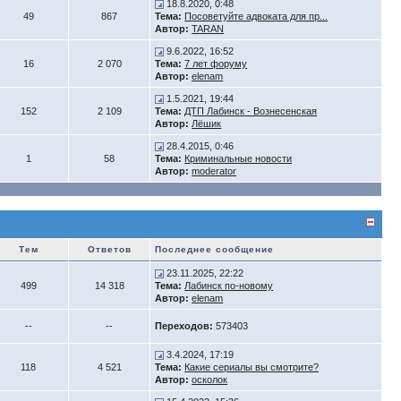
18.8.2020, 0:48
49
867
Тема:
Посоветуйте адвоката для пр...
Автор:
TARAN
9.6.2022, 16:52
16
2 070
Тема:
7 лет форуму
Автор:
elenam
1.5.2021, 19:44
152
2 109
Тема:
ДТП Лабинск - Вознесенская
Автор:
Лёшик
28.4.2015, 0:46
1
58
Тема:
Криминальные новости
Автор:
moderator
Тем
Ответов
Последнее сообщение
23.11.2025, 22:22
499
14 318
Тема:
Лабинск по-новому
Автор:
elenam
--
--
Переходов:
573403
3.4.2024, 17:19
118
4 521
Тема:
Какие сериалы вы смотрите?
Автор:
осколок