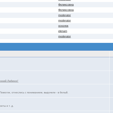
Феликсовна
Феликсовна
moderator
moderator
осколок
elenam
moderator
енний Лабинск"
Помогли, отнеслись с пониманием, выручили - в белый.
еты и т. д.