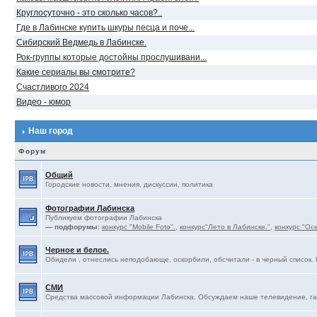
Круглосуточно - это сколько часов?..
Где в Лабинске купить шкуры песца и поче...
Сибирский Ведмедь в Лабинске.
Рок-группы которые достойны прослушивани...
Какие сериалы вы смотрите?
Счастливого 2024
Видео - юмор
Наш город
Форум
Общий
Городские новости, мнения, дискуссии, политика
Фотографии Лабинска
Публикуем фотографии Лабинска
— подфорумы:
конкурс "Mobile Foto".
,
конкурс"Лето в Лабинске."
,
конкурс "Ос
Черное и белое.
Обидели , отнеслись неподобающе, оскорбили, обсчитали - в черный список. 
СМИ
Средства массовой информации Лабинска. Обсуждаем наше телевидение, газ