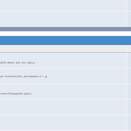
ой связи- все это здесь.
ых технологиях, ресиверах и т. д.
елом обсуждаем здесь.