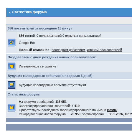
Статистика форума
656 посетителей за последние 15 минут
656
гостей,
0
пользователей
0
скрытых пользователей
Google Bot
Полный список по:
последним действиям
,
именам пользователей
Поздравляем с днем рождения наших пользователей:
Именинников сегодня нет
Будущие календарные события (в пределах 5 дней)
Будущие календарные события отсутствуют
Статистика форума
На форуме сообщений:
116 051
Зарегистрировано пользователей:
4 419
Приветствуем последнего зарегистрированного по имени
BestIQ
Рекорд посещаемости форума —
26 950
, зафиксирован —
30.1.2026, 16:2