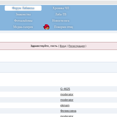
Форум Лабинска
Хроника ЧП
Знакомства
Лаба-ТВ
Фотоальбомы
Новости юга
Медиа-галерея
Покорми птиц
Здравствуйте, гость
(
Вход
|
Регистрация
)
G-4625
moderator
moderator
elenam
Феликсовна
moderator