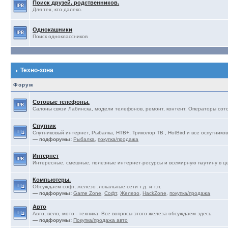
Поиск друзей, родственников.
Для тех, кто далеко.
Однокашники
Поиск одноклассников
Техно-зона
Форум
Сотовые телефоны.
Салоны связи Лабинска, модели телефонов, ремонт, контент, Операторы сотов
Спутник
Спутниковый интернет, Рыбалка, НТВ+, Триколор ТВ , HotBird и все оспутников
— подфорумы:
Рыбалка
,
покупка/продажа
Интернет
Интересные, смешные, полезные интернет-ресурсы и всемирную паутину в ц
Компьютеры.
Обсуждаем софт, железо ,локальные сети т.д. и т.п.
— подфорумы:
Game Zone
,
Софт
,
Железо
,
HackZone
,
покупка/продажа
Авто
Авто, вело, мото - техника. Все вопросы этого железа обсуждаем здесь.
— подфорумы:
Покупка/продажа авто