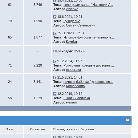
15.4.2022, 15:36
61
3 746
Тема:
телеграмм канал "Настолки Л...
Автор:
ylisenko
18.6.2021, 19:21
70
1 590
Тема:
Рукоделие
Автор:
Семен Семенович
25.11.2020, 22:13
65
1 877
Тема:
Из мира футбола печальная в...
Автор:
Комбат
--
--
Переходов:
253559
9.12.2024, 11:57
71
2 220
Тема:
Рок-группы которые достойны...
Автор:
moderator
21.5.2021, 14:01
24
3 141
Тема:
ночные бабочки ( древнею пр...
Автор:
Komencanto
12.2.2019, 19:12
58
1 229
Тема:
Школы Лабинска
Автор:
elenam
Тем
Ответов
Последнее сообщение
15.7.2021, 10:44