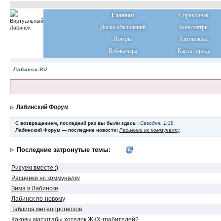
Главная
Справочная
Доска объявлений
Кинотеатры
Погода
Автовокзал
Веб-камера
Карта города
Лабинск.RU
Лабинский Форум
С возвращением, последний раз вы были здесь :
Сегодня, 1:38
Лабинский Форум — последние новости:
Расценки нс коммуналку
Последние затронутые темы:
Рисуем вместе :)
Расценки нс коммуналку
Зима в Лабинске
Лабинск по-новому
Таблица метеопрогнозов
Каковы масштабы хотелок ЖКХ-грабителей?