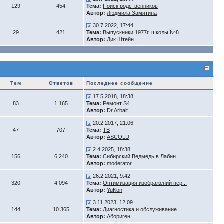
129
454
Тема:
Поиск родственников
Автор:
Людмила Замятина
30.7.2022, 17:44
29
421
Тема:
Выпускники 1977г, школы №8 ...
Автор:
Дик Штейн
Тем
Ответов
Последнее сообщение
17.5.2018, 18:38
83
1 165
Тема:
Ремонт S4
Автор:
Dr.Arbait
20.2.2017, 21:06
47
707
Тема:
ТВ
Автор:
ASCOLD
2.4.2025, 18:38
156
6 240
Тема:
Сибирский Ведмедь в Лабин...
Автор:
moderator
26.2.2021, 9:42
320
4 094
Тема:
Оптимизация изображений пер...
Автор:
YuKon
3.11.2023, 12:09
144
10 365
Тема:
Диагностика и обслуживание ...
Автор:
Абориген