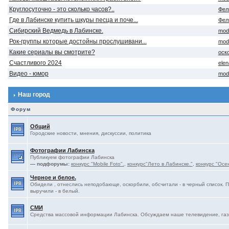
Круглосуточно - это сколько часов?..
Фел
Где в Лабинске купить шкуры песца и поче...
Фел
Сибирский Ведмедь в Лабинске.
mod
Рок-группы которые достойны прослушивани...
mod
Какие сериалы вы смотрите?
оск
Счастливого 2024
ele
Видео - юмор
mod
Наш город
Форум
Общий
Городские новости, мнения, дискуссии, политика
Фотографии Лабинска
Публикуем фотографии Лабинска
— подфорумы:
конкурс "Mobile Foto".
,
конкурс"Лето в Лабинске."
,
конкурс "Осе
Черное и белое.
Обидели , отнеслись неподобающе, оскорбили, обсчитали - в черный список. 
выручили - в белый.
СМИ
Средства массовой информации Лабинска. Обсуждаем наше телевидение, газе