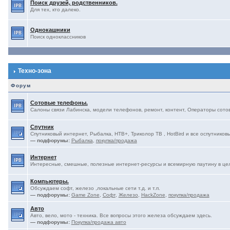
Поиск друзей, родственников.
Для тех, кто далеко.
Однокашники
Поиск одноклассников
Техно-зона
Форум
Сотовые телефоны.
Салоны связи Лабинска, модели телефонов, ремонт, контент, Операторы сотово
Спутник
Спутниковый интернет, Рыбалка, НТВ+, Триколор ТВ , HotBird и все оспутниковы
— подфорумы:
Рыбалка
,
покупка/продажа
Интернет
Интересные, смешные, полезные интернет-ресурсы и всемирную паутину в це
Компьютеры.
Обсуждаем софт, железо ,локальные сети т.д. и т.п.
— подфорумы:
Game Zone
,
Софт
,
Железо
,
HackZone
,
покупка/продажа
Авто
Авто, вело, мото - техника. Все вопросы этого железа обсуждаем здесь.
— подфорумы:
Покупка/продажа авто