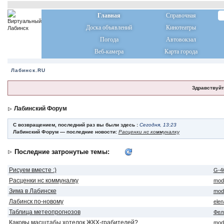
Главная
Справочная
Доска объявлений
Кинотеатры
Погода
Автовокзал
Веб-камера
Карта города
Лабинск.RU
Здравствуйт
Лабинский Форум
С возвращением, последний раз вы были здесь :
Сегодня, 13:23
Лабинский Форум — последние новости:
Расценки нс коммуналку
Последние затронутые темы:
Рисуем вместе :)
G-4
Расценки нс коммуналку
mod
Зима в Лабинске
mod
Лабинск по-новому
ele
Таблица метеопрогнозов
Фел
Каковы масштабы хотелок ЖКХ-грабителей?
mod