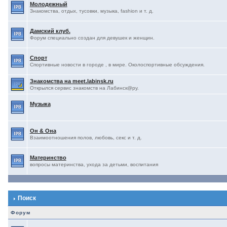
Молодежный
Знакомства, отдых, тусовки, музыка, fashion и т. д.
Дамский клуб.
Форум специально создан для девушек и женщин.
Спорт
Спортивные новости в городе , в мире. Околоспортивные обсуждения.
Знакомства на meet.labinsk.ru
Открылся сервис знакомств на Лабинск@ру.
Музыка
Он & Она
Взаимоотношения полов, любовь, секс и т. д.
Материнство
вопросы материнства, ухода за детьми, воспитания
Поиск
Форум