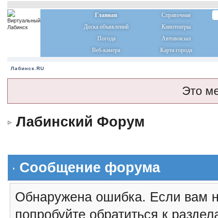
Главная
Справочная
Доска объявлений
Кинотеатры
Погода
Автовокзал
Веб-камера
Карта города
Лабинск.RU
Это м
Лабинский Форум
Сообщение форума
Обнаружена ошибка. Если вам н
попробуйте обратиться к разде