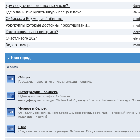
Круглосуточно - это сколько часов?..
Фел
Где в Лабинске купить шкуры песца и поче...
Фел
Сибирский Ведмедь в Лабинске.
mod
Рок-группы которые достойны прослушивани...
mod
Какие сериалы вы смотрите?
оск
Счастливого 2024
ele
Видео - юмор
mod
Наш город
Форум
Общий
Городские новости, мнения, дискуссии, политика
Фотографии Лабинска
Публикуем фотографии Лабинска
— подфорумы:
конкурс "Mobile Foto".
,
конкурс"Лето в Лабинске."
,
конкурс "Осе
Черное и белое.
Обидели , отнеслись неподобающе, оскорбили, обсчитали - в черный список. 
выручили - в белый.
СМИ
Средства массовой информации Лабинска. Обсуждаем наше телевидение, газе