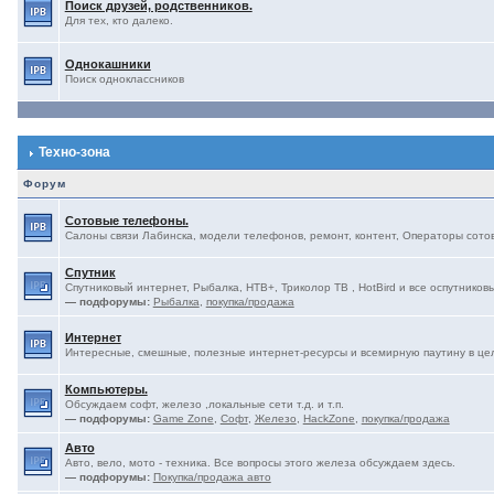
Поиск друзей, родственников.
Для тех, кто далеко.
Однокашники
Поиск одноклассников
Техно-зона
Форум
Сотовые телефоны.
Салоны связи Лабинска, модели телефонов, ремонт, контент, Операторы сотово
Спутник
Спутниковый интернет, Рыбалка, НТВ+, Триколор ТВ , HotBird и все оспутниковы
— подфорумы:
Рыбалка
,
покупка/продажа
Интернет
Интересные, смешные, полезные интернет-ресурсы и всемирную паутину в це
Компьютеры.
Обсуждаем софт, железо ,локальные сети т.д. и т.п.
— подфорумы:
Game Zone
,
Софт
,
Железо
,
HackZone
,
покупка/продажа
Авто
Авто, вело, мото - техника. Все вопросы этого железа обсуждаем здесь.
— подфорумы:
Покупка/продажа авто