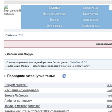
Главная
Справочная
Доска объявлений
Кинотеатры
Погода
Автовокзал
Веб-камера
Карта города
Лабинск.RU
Здравствуйт
Лабинский Форум
С возвращением, последний раз вы были здесь :
Сегодня, 0:52
Лабинский Форум — последние новости:
Расценки нс коммуналку
Последние затронутые темы:
Рисуем вместе :)
G-4
Расценки нс коммуналку
mod
Зима в Лабинске
mod
Лабинск по-новому
ele
Таблица метеопрогнозов
Фел
Каковы масштабы хотелок ЖКХ-грабителей?
mod