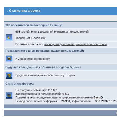
Статистика форума
903 посетителей за последние 15 минут
903
гостей,
0
пользователей
0
скрытых пользователей
Yandex Bot, Google Bot
Полный список по:
последним действиям
,
именам пользователей
Поздравляем с днем рождения наших пользователей:
Именинников сегодня нет
Будущие календарные события (в пределах 5 дней)
Будущие календарные события отсутствуют
Статистика форума
На форуме сообщений:
116 051
Зарегистрировано пользователей:
4 419
Приветствуем последнего зарегистрированного по имени
BestIQ
Рекорд посещаемости форума —
26 950
, зафиксирован —
30.1.2026, 16:25