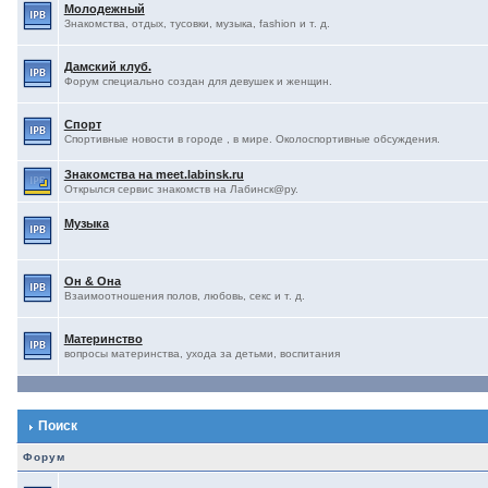
Молодежный
Знакомства, отдых, тусовки, музыка, fashion и т. д.
Дамский клуб.
Форум специально создан для девушек и женщин.
Спорт
Спортивные новости в городе , в мире. Околоспортивные обсуждения.
Знакомства на meet.labinsk.ru
Открылся сервис знакомств на Лабинск@ру.
Музыка
Он & Она
Взаимоотношения полов, любовь, секс и т. д.
Материнство
вопросы материнства, ухода за детьми, воспитания
Поиск
Форум