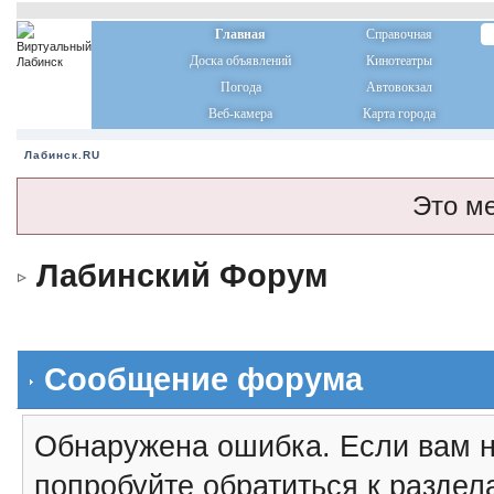
Главная
Справочная
Доска объявлений
Кинотеатры
Погода
Автовокзал
Веб-камера
Карта города
Лабинск.RU
Это м
Лабинский Форум
Сообщение форума
Обнаружена ошибка. Если вам н
попробуйте обратиться к разде