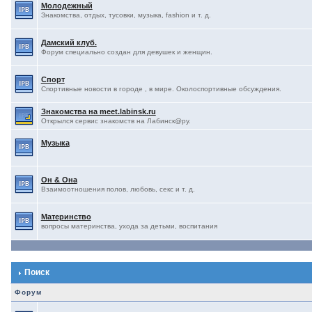
Молодежный
Знакомства, отдых, тусовки, музыка, fashion и т. д.
Дамский клуб.
Форум специально создан для девушек и женщин.
Спорт
Спортивные новости в городе , в мире. Околоспортивные обсуждения.
Знакомства на meet.labinsk.ru
Открылся сервис знакомств на Лабинск@ру.
Музыка
Он & Она
Взаимоотношения полов, любовь, секс и т. д.
Материнство
вопросы материнства, ухода за детьми, воспитания
Поиск
Форум