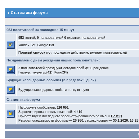
Статистика форума
953 посетителей за последние 15 минут
953
гостей,
0
пользователей
0
скрытых пользователей
Yandex Bot, Google Bot
Полный список по:
последним действиям
,
именам пользователей
Поздравляем с днем рождения наших пользователей:
2
пользователей празднуют сегодня свой день рождения
Гламур...мур-мур
(
41
),
Коля
(
34
)
Будущие календарные события (в пределах 5 дней)
Будущие календарные события отсутствуют
Статистика форума
На форуме сообщений:
116 051
Зарегистрировано пользователей:
4 419
Приветствуем последнего зарегистрированного по имени
BestIQ
Рекорд посещаемости форума —
26 950
, зафиксирован —
30.1.2026, 16:25