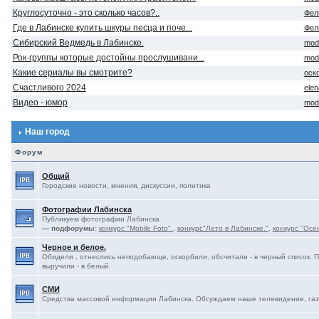
Круглосуточно - это сколько часов?..
Фел
Где в Лабинске купить шкуры песца и поче...
Фел
Сибирский Ведмедь в Лабинске.
mod
Рок-группы которые достойны прослушивани...
mod
Какие сериалы вы смотрите?
оск
Счастливого 2024
ele
Видео - юмор
mod
Наш город
Форум
Общий
Городские новости, мнения, дискуссии, политика
Фотографии Лабинска
Публикуем фотографии Лабинска
— подфорумы:
конкурс "Mobile Foto".
,
конкурс"Лето в Лабинске."
,
конкурс "Осе
Черное и белое.
Обидели , отнеслись неподобающе, оскорбили, обсчитали - в черный список. 
выручили - в белый.
СМИ
Средства массовой информации Лабинска. Обсуждаем наше телевидение, газе