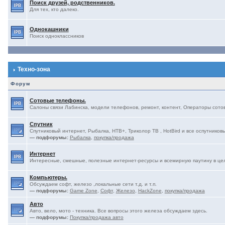
Поиск друзей, родственников.
Для тех, кто далеко.
Однокашники
Поиск одноклассников
Техно-зона
Форум
Сотовые телефоны.
Салоны связи Лабинска, модели телефонов, ремонт, контент, Операторы сотово
Спутник
Спутниковый интернет, Рыбалка, НТВ+, Триколор ТВ , HotBird и все оспутниковы
— подфорумы:
Рыбалка
,
покупка/продажа
Интернет
Интересные, смешные, полезные интернет-ресурсы и всемирную паутину в це
Компьютеры.
Обсуждаем софт, железо ,локальные сети т.д. и т.п.
— подфорумы:
Game Zone
,
Софт
,
Железо
,
HackZone
,
покупка/продажа
Авто
Авто, вело, мото - техника. Все вопросы этого железа обсуждаем здесь.
— подфорумы:
Покупка/продажа авто