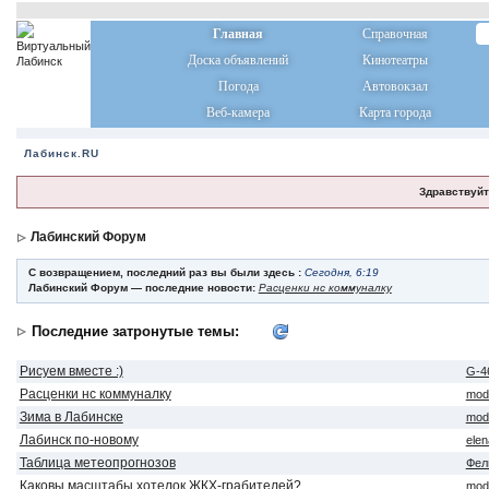
Главная
Справочная
Доска объявлений
Кинотеатры
Погода
Автовокзал
Веб-камера
Карта города
Лабинск.RU
Здравствуйт
Лабинский Форум
С возвращением, последний раз вы были здесь :
Сегодня, 6:19
Лабинский Форум — последние новости:
Расценки нс коммуналку
Последние затронутые темы:
Рисуем вместе :)
G-4
Расценки нс коммуналку
mod
Зима в Лабинске
mod
Лабинск по-новому
ele
Таблица метеопрогнозов
Фел
Каковы масштабы хотелок ЖКХ-грабителей?
mod