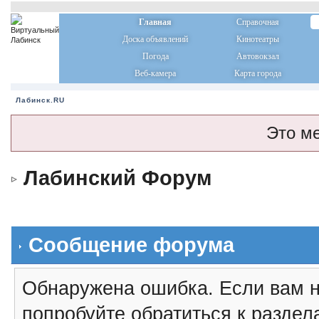
Главная
Справочная
Доска объявлений
Кинотеатры
Погода
Автовокзал
Веб-камера
Карта города
Лабинск.RU
Это м
Лабинский Форум
Сообщение форума
Обнаружена ошибка. Если вам н
попробуйте обратиться к разде