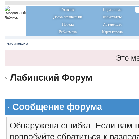
Главная
Справочная
Доска объявлений
Кинотеатры
Погода
Автовокзал
Веб-камера
Карта города
Лабинск.RU
Это м
Лабинский Форум
Сообщение форума
Обнаружена ошибка. Если вам н
попробуйте обратиться к разде