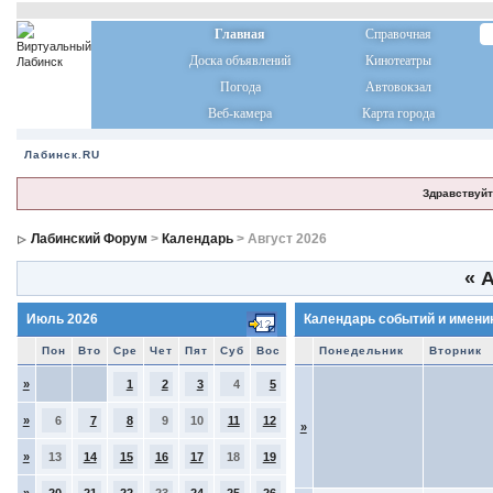
Главная
Справочная
Доска объявлений
Кинотеатры
Погода
Автовокзал
Веб-камера
Карта города
Лабинск.RU
Здравствуйт
Лабинский Форум
>
Календарь
> Август 2026
«
А
Июль 2026
Календарь событий и имени
Пон
Вто
Сре
Чет
Пят
Суб
Вос
Понедельник
Вторник
»
1
2
3
4
5
»
6
7
8
9
10
11
12
»
»
13
14
15
16
17
18
19