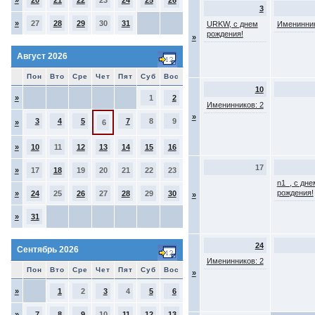
»
20
21
22
23
24
25
26
3
»
27
28
29
30
31
URKW, с днем
Именинник
рождения!
»
Август 2026
Пон
Вто
Сре
Чет
Пят
Суб
Вос
10
»
1
2
Именинников: 2
»
3
4
5
7
8
9
»
6
»
10
11
12
13
14
15
16
17
»
17
18
19
20
21
22
23
n1_, с дне
рождения!
»
24
25
26
27
28
29
30
»
»
31
24
Сентябрь 2026
Именинников: 2
Пон
Вто
Сре
Чет
Пят
Суб
Вос
»
»
1
2
3
4
5
6
»
7
8
9
10
11
12
13