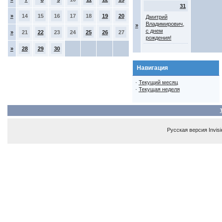
31
»
14
15
16
17
18
19
20
Дмитрий
Владимирович,
»
с днем
»
21
22
23
24
25
26
27
рождения!
»
28
29
30
Навигация
·
Текущий месяц
·
Текущая неделя
Русская версия
Invis