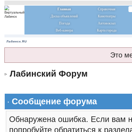
Главная
Справочная
Доска объявлений
Кинотеатры
Погода
Автовокзал
Веб-камера
Карта города
Лабинск.RU
Это м
Лабинский Форум
Сообщение форума
Обнаружена ошибка. Если вам н
попробуйте обратиться к разде