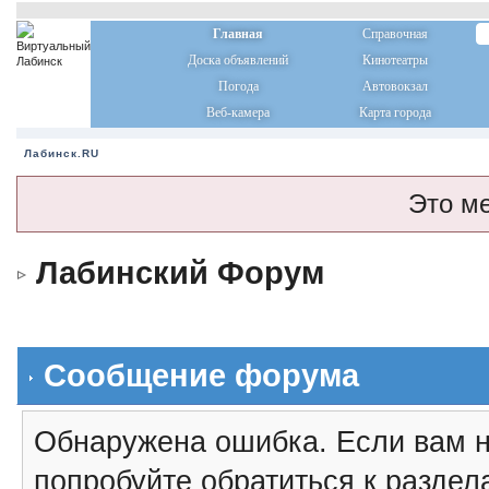
Главная
Справочная
Доска объявлений
Кинотеатры
Погода
Автовокзал
Веб-камера
Карта города
Лабинск.RU
Это м
Лабинский Форум
Сообщение форума
Обнаружена ошибка. Если вам н
попробуйте обратиться к разде