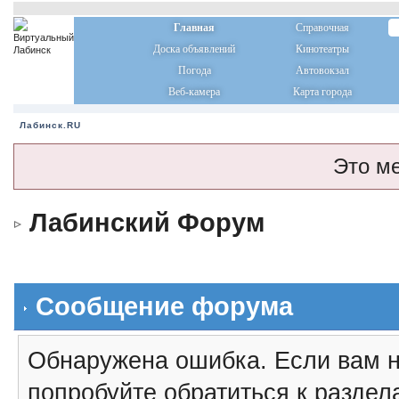
Главная
Справочная
Доска объявлений
Кинотеатры
Погода
Автовокзал
Веб-камера
Карта города
Лабинск.RU
Это м
Лабинский Форум
Сообщение форума
Обнаружена ошибка. Если вам н
попробуйте обратиться к разде