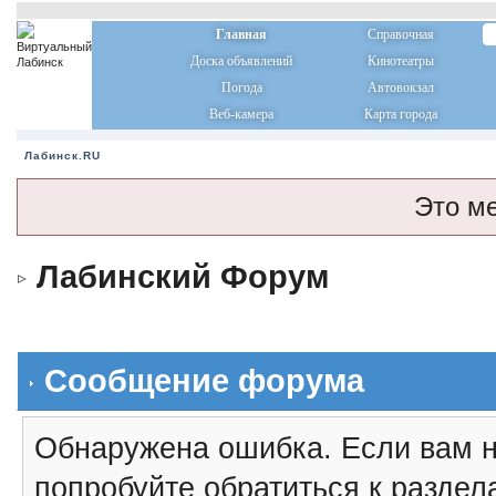
Главная
Справочная
Доска объявлений
Кинотеатры
Погода
Автовокзал
Веб-камера
Карта города
Лабинск.RU
Это м
Лабинский Форум
Сообщение форума
Обнаружена ошибка. Если вам н
попробуйте обратиться к разде