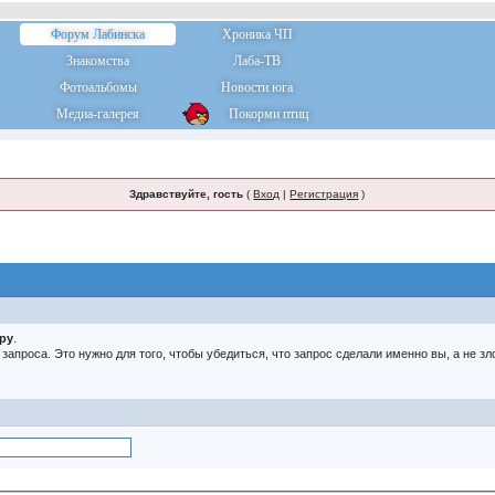
Форум Лабинска
Хроника ЧП
Знакомства
Лаба-ТВ
Фотоальбомы
Новости юга
Медиа-галерея
Покорми птиц
Здравствуйте, гость
(
Вход
|
Регистрация
)
тру
.
о запроса. Это нужно для того, чтобы убедиться, что запрос сделали именно вы, а не