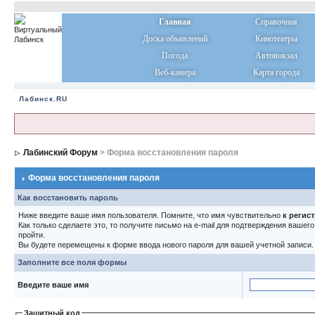
Главная
Справочная
Доска объявлений
Кинотеатры
Погода
Автовокзал
Веб-камера
Карта города
Лабинск.RU
Лабинский Форум
> Форма восстановления пароля
Форма восстановления пароля
Как восстановить пароль
Ниже введите ваше имя пользователя. Помните, что имя чувствительно
к регис
Как только сделаете это, то получите письмо на e-mail для подтверждения вашег
пройти.
Вы будете перемещены к форме ввода нового пароля для вашей учетной записи.
Заполните все поля формы
Введите ваше имя
Защитный код