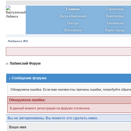
Главная
Справочная
Доска объявлений
Кинотеатры
Погода
Автовокзал
Веб-камера
Карта города
Лабинск.RU
Лабинский Форум
Сообщение форума
Обнаружена ошибка. Если вам неизвестны причины ошибки, попробуйте обрати
Обнаружена ошибка:
В данный момент регистрация на форуме отключена.
Вы не авторизованы. Вы можете это сделать ниже.
Ваше имя