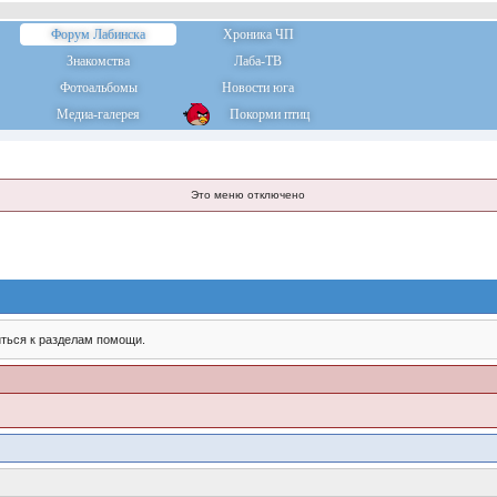
Форум Лабинска
Хроника ЧП
Знакомства
Лаба-ТВ
Фотоальбомы
Новости юга
Медиа-галерея
Покорми птиц
Это меню отключено
ться к разделам помощи.