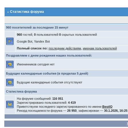
Статистика форума
960 посетителей за последние 15 минут
960
гостей,
0
пользователей
0
скрытых пользователей
Google Bot, Yandex Bot
Полный список по:
последним действиям
,
именам пользователей
Поздравляем с днем рождения наших пользователей:
Именинников сегодня нет
Будущие календарные события (в пределах 5 дней)
Будущие календарные события отсутствуют
Статистика форума
На форуме сообщений:
116 051
Зарегистрировано пользователей:
4 419
Приветствуем последнего зарегистрированного по имени
BestIQ
Рекорд посещаемости форума —
26 950
, зафиксирован —
30.1.2026, 16:25