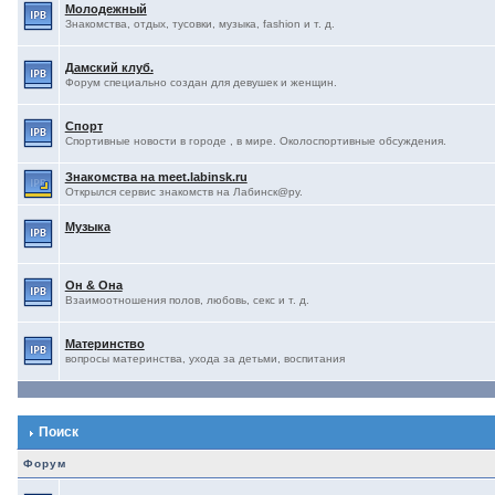
Молодежный
Знакомства, отдых, тусовки, музыка, fashion и т. д.
Дамский клуб.
Форум специально создан для девушек и женщин.
Спорт
Спортивные новости в городе , в мире. Околоспортивные обсуждения.
Знакомства на meet.labinsk.ru
Открылся сервис знакомств на Лабинск@ру.
Музыка
Он & Она
Взаимоотношения полов, любовь, секс и т. д.
Материнство
вопросы материнства, ухода за детьми, воспитания
Поиск
Форум