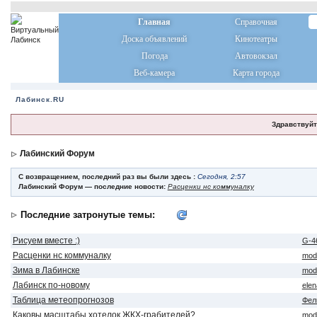
Главная
Справочная
Доска объявлений
Кинотеатры
Погода
Автовокзал
Веб-камера
Карта города
Лабинск.RU
Здравствуйт
Лабинский Форум
С возвращением, последний раз вы были здесь :
Сегодня, 2:57
Лабинский Форум — последние новости:
Расценки нс коммуналку
Последние затронутые темы:
Рисуем вместе :)
G-4
Расценки нс коммуналку
mod
Зима в Лабинске
mod
Лабинск по-новому
ele
Таблица метеопрогнозов
Фел
Каковы масштабы хотелок ЖКХ-грабителей?
mod