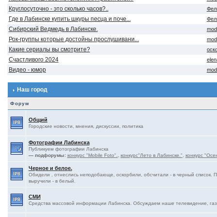
Круглосуточно - это сколько часов?..
Фел
Где в Лабинске купить шкуры песца и поче...
Фел
Сибирский Ведмедь в Лабинске.
mod
Рок-группы которые достойны прослушивани...
mod
Какие сериалы вы смотрите?
оск
Счастливого 2024
ele
Видео - юмор
mod
Наш город
Форум
Общий
Городские новости, мнения, дискуссии, политика
Фотографии Лабинска
Публикуем фотографии Лабинска
— подфорумы:
конкурс "Mobile Foto".
,
конкурс"Лето в Лабинске."
,
конкурс "Осе
Черное и белое.
Обидели , отнеслись неподобающе, оскорбили, обсчитали - в черный список. 
выручили - в белый.
СМИ
Средства массовой информации Лабинска. Обсуждаем наше телевидение, газе