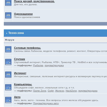
Поиск друзей, родственников.
Для тех, кто далеко.
Однокашники
Поиск одноклассников
Техно-зона
Форум
Сотовые телефоны.
Салоны связи Лабинска, модели телефонов, ремонт, контент, Операторы сотово
Спутник
Спутниковый интернет, Рыбалка, НТВ+, Триколор ТВ , HotBird и все оспутниковы
— подфорумы:
Рыбалка
,
покупка/продажа
Интернет
Интересные, смешные, полезные интернет-ресурсы и всемирную паутину в це
Компьютеры.
Обсуждаем софт, железо ,локальные сети т.д. и т.п.
— подфорумы:
Game Zone
,
Софт
,
Железо
,
HackZone
,
покупка/продажа
Авто
Авто, вело, мото - техника. Все вопросы этого железа обсуждаем здесь.
— подфорумы:
Покупка/продажа авто