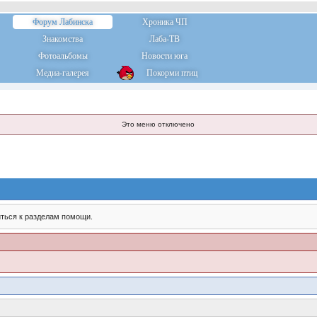
Форум Лабинска
Хроника ЧП
Знакомства
Лаба-ТВ
Фотоальбомы
Новости юга
Медиа-галерея
Покорми птиц
Это меню отключено
ться к разделам помощи.