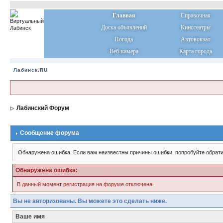
Главная
Справочная
Доска объявлений
Кинотеатры
Погода
Автовокзал
Веб-камера
Карта города
Лабинск.RU
Лабинский Форум
Сообщение форума
Обнаружена ошибка. Если вам неизвестны причины ошибки, попробуйте обрати
Обнаружена ошибка:
В данный момент регистрация на форуме отключена.
Вы не авторизованы. Вы можете это сделать ниже.
Ваше имя