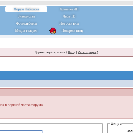
Форум Лабинска
Хроника ЧП
Знакомства
Лаба-ТВ
Фотоальбомы
Новости юга
Медиа-галерея
Покорми птиц
Здравствуйте, гость
(
Вход
|
Регистрация
)
ия» в верхней части форума.
Опции
Зап