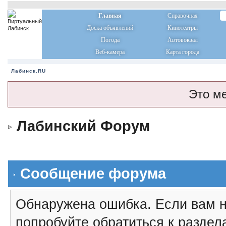
Главная
Справочная
Доска объявлений
Кинотеатры
Погода
Автовокзал
Веб-камера
Карта города
Лабинск.RU
Это м
Лабинский Форум
Сообщение форума
Обнаружена ошибка. Если вам н
попробуйте обратиться к разде