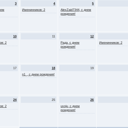
3
4
5
нем
Именинников: 2
AlexZaid7344, с днем
рождения!
10
11
12
ов: 2
Рада, с днем
Именинников: 2
рождения!
17
18
19
n1_, с днем рождения!
24
25
26
ов: 2
uvoju, с днем
рождения!