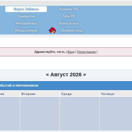
Форум Лабинска
Хроника ЧП
Знакомства
Лаба-ТВ
Фотоальбомы
Новости юга
Медиа-галерея
Покорми птиц
Здравствуйте, гость
(
Вход
|
Регистрация
)
«
Август 2026
»
обытий и именинников
ник
Вторник
Среда
Четверг