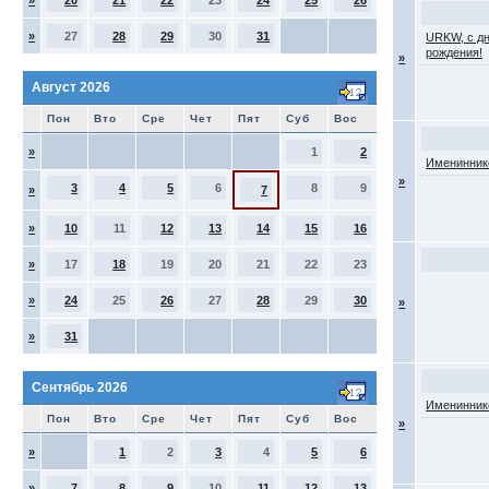
»
20
21
22
23
24
25
26
»
27
28
29
30
31
URKW, с д
рождения!
»
Август 2026
Пон
Вто
Сре
Чет
Пят
Суб
Вос
»
1
2
Именинник
»
3
4
5
6
8
9
»
7
»
10
11
12
13
14
15
16
»
17
18
19
20
21
22
23
»
24
25
26
27
28
29
30
»
»
31
Сентябрь 2026
Именинник
Пон
Вто
Сре
Чет
Пят
Суб
Вос
»
»
1
2
3
4
5
6
»
7
8
9
10
11
12
13