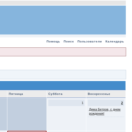
Помощь
Поиск
Пользователи
Календарь
Пятница
Суббота
Воскресенье
1
2
Дима Бетров, с днем
рождения!