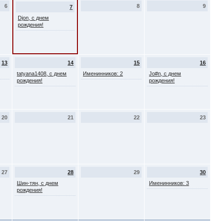
6
8
9
7
Djon, с днем
рождения!
13
14
15
16
tatyana1408, с днем
Именинников: 2
Jo#n, с днем
рождения!
рождения!
20
21
22
23
27
28
29
30
Шин-тян, с днем
Именинников: 3
рождения!