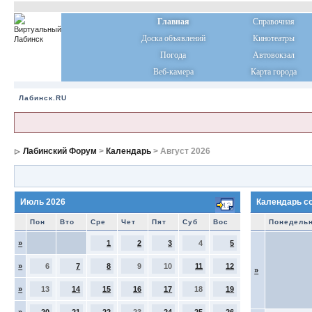
Главная
Справочная
Доска объявлений
Кинотеатры
Погода
Автовокзал
Веб-камера
Карта города
Лабинск.RU
Лабинский Форум
>
Календарь
> Август 2026
Июль 2026
Календарь с
Пон
Вто
Сре
Чет
Пят
Суб
Вос
Понедель
»
1
2
3
4
5
»
6
7
8
9
10
11
12
»
»
13
14
15
16
17
18
19