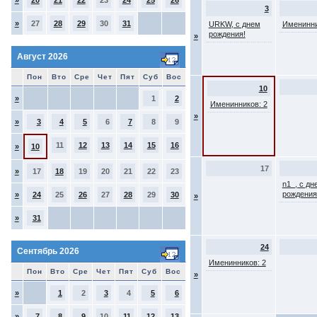
»
20
21
22
23
24
25
26
3
»
27
28
29
30
31
URKW, с днем
Именинни
рождения!
»
Август 2026
Пон
Вто
Сре
Чет
Пят
Суб
Вос
10
»
1
2
Именинников: 2
»
»
3
4
5
6
7
8
9
11
12
13
14
15
16
»
10
17
»
17
18
19
20
21
22
23
n1_, с дн
рождения
»
24
25
26
27
28
29
30
»
»
31
24
Сентябрь 2026
Именинников: 2
Пон
Вто
Сре
Чет
Пят
Суб
Вос
»
»
1
2
3
4
5
6
»
7
8
9
10
11
12
13