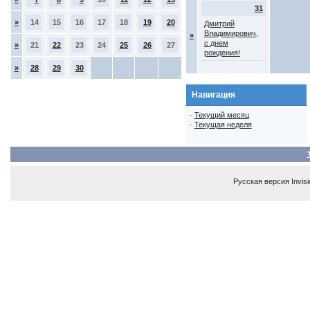
31
»
14
15
16
17
18
19
20
Дмитрий
Владимирович,
»
с днем
»
21
22
23
24
25
26
27
рождения!
»
28
29
30
Навигация
·
Текущий месяц
·
Текущая неделя
Русская версия
Invis