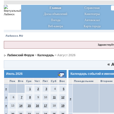
Главная
Справочная
Доска объявлений
Кинотеатры
Погода
Автовокзал
Веб-камера
Карта города
Лабинск.RU
Здравствуйт
Лабинский Форум
>
Календарь
> Август 2026
«
А
Июль 2026
Календарь событий и имени
Пон
Вто
Сре
Чет
Пят
Суб
Вос
Понедельник
Вторник
»
1
2
3
4
5
»
6
7
8
9
10
11
12
»
»
13
14
15
16
17
18
19