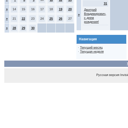
31
»
14
15
16
17
18
19
20
Дмитрий
Владимирович,
»
с днем
»
21
22
23
24
25
26
27
рождения!
»
28
29
30
Навигация
·
Текущий месяц
·
Текущая неделя
Русская версия
Invis