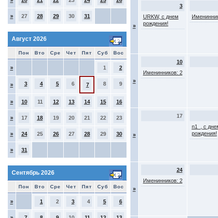
»
20
21
22
23
24
25
26
3
»
27
28
29
30
31
URKW, с днем
Именинник
рождения!
»
Август 2026
Пон
Вто
Сре
Чет
Пят
Суб
Вос
10
»
1
2
Именинников: 2
»
3
4
5
6
8
9
»
7
»
10
11
12
13
14
15
16
17
»
17
18
19
20
21
22
23
n1_, с дне
рождения!
»
24
25
26
27
28
29
30
»
»
31
24
Сентябрь 2026
Именинников: 2
Пон
Вто
Сре
Чет
Пят
Суб
Вос
»
»
1
2
3
4
5
6
»
7
8
9
10
11
12
13