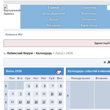
Главная
Справочная
Доска объявлений
Кинотеатры
Погода
Автовокзал
Веб-камера
Карта города
Лабинск.RU
Здравствуйт
Лабинский Форум
>
Календарь
> Август 2026
«
А
Июль 2026
Календарь событий и имени
Пон
Вто
Сре
Чет
Пят
Суб
Вос
Понедельник
Вторник
»
1
2
3
4
5
»
6
7
8
9
10
11
12
»
»
13
14
15
16
17
18
19