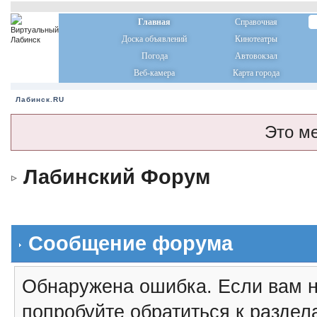
Главная
Справочная
Доска объявлений
Кинотеатры
Погода
Автовокзал
Веб-камера
Карта города
Лабинск.RU
Это м
Лабинский Форум
Сообщение форума
Обнаружена ошибка. Если вам н
попробуйте обратиться к разде