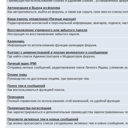
Преимущества использования cookies и удаление cookies , установленных фору
Авторизация и Выход из форума
Как авторизоваться, выйти из форума, а также как скрыть свое имя из списка п
Ваша панель управления (Личные данные)
Редактирование контактной и персональной информации, аватаров, подписи, нас
Восстановление утерянного или забытого пароля
Инструкция по восстановлению забытого пароля.
Календарь
Информация по использованию функции календаря форума.
Контакт с администрацией и доклад модератору о сообщениях
Где найти список Администраторов и Модераторов форума.
Личный ящик (PM)
Отправка личных сообщений, редактирование папок Личного Ящика, слежение з
Опции темы
Руководство по доступным опциям, при просмотре тем.
Поиск тем и сообщений
Как воспользоваться функцией поиска.
Помощник
Полный справочник по использованию этой маленькой, но удобной функции.
Преимущества регистрации
Как зарегистрироваться и дополнительные преимущества зарегистрированных по
Просмотр активных тем и новых сообщений
Где можно просмотреть список сегодняшних активных тем и новые сообщения, 