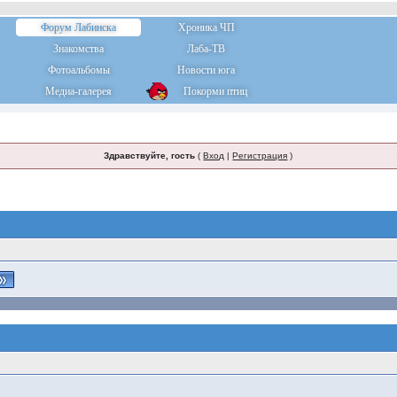
Форум Лабинска
Хроника ЧП
Знакомства
Лаба-ТВ
Фотоальбомы
Новости юга
Медиа-галерея
Покорми птиц
Здравствуйте, гость
(
Вход
|
Регистрация
)