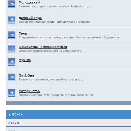
Молодежный
Знакомства, отдых, тусовки, музыка, fashion и т. д.
Дамский клуб.
Форум специально создан для девушек и женщин.
Спорт
Спортивные новости в городе , в мире. Околоспортивные обсуждения.
Знакомства на meet.labinsk.ru
Открылся сервис знакомств на Лабинск@ру.
Музыка
Он & Она
Взаимоотношения полов, любовь, секс и т. д.
Материнство
вопросы материнства, ухода за детьми, воспитания
Поиск
Форум