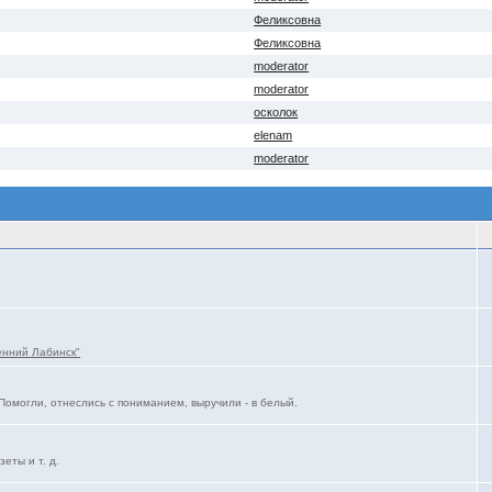
Феликсовна
Феликсовна
moderator
moderator
осколок
elenam
moderator
енний Лабинск"
Помогли, отнеслись с пониманием, выручили - в белый.
еты и т. д.