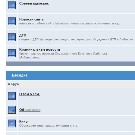
Советы адвоката.
Новости сайта
новости о работе сайта labinsk.ru, новые сервисы, изменения, и т.д.
ДТП
сводки о ДТП, фотографии, видео, информация, обсуждения ДТП в Лабинске
Kриминальные новости
Криминальные новости Следственного Комитета Лабинска
Модераторы:
Беседка
Форум
О том о сем.
Объявления
Кино
Обсуждаем кино, видео, мультики и т. д.