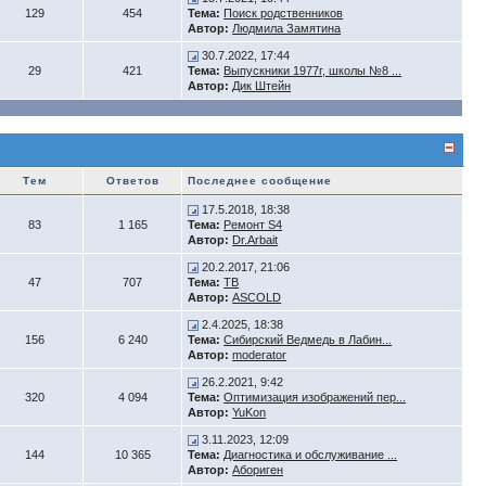
129
454
Тема:
Поиск родственников
Автор:
Людмила Замятина
30.7.2022, 17:44
29
421
Тема:
Выпускники 1977г, школы №8 ...
Автор:
Дик Штейн
Тем
Ответов
Последнее сообщение
17.5.2018, 18:38
83
1 165
Тема:
Ремонт S4
Автор:
Dr.Arbait
20.2.2017, 21:06
47
707
Тема:
ТВ
Автор:
ASCOLD
2.4.2025, 18:38
156
6 240
Тема:
Сибирский Ведмедь в Лабин...
Автор:
moderator
26.2.2021, 9:42
320
4 094
Тема:
Оптимизация изображений пер...
Автор:
YuKon
3.11.2023, 12:09
144
10 365
Тема:
Диагностика и обслуживание ...
Автор:
Абориген