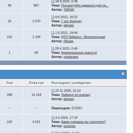
18.8.2020, 0:48
49
867
Тема:
Посоветуйте адвоката для пр...
Автор:
TARAN
9.6.2022, 16:52
16
2 070
Тема:
7 лет форуму
Автор:
elenam
1.5.2021, 19:44
152
2 109
Тема:
ДТП Лабинск - Вознесенская
Автор:
Лёшик
28.4.2015, 0:46
1
58
Тема:
Криминальные новости
Автор:
moderator
Тем
Ответов
Последнее сообщение
23.11.2025, 22:22
499
14 318
Тема:
Лабинск по-новому
Автор:
elenam
--
--
Переходов:
573267
3.4.2024, 17:19
118
4 521
Тема:
Какие сериалы вы смотрите?
Автор:
осколок