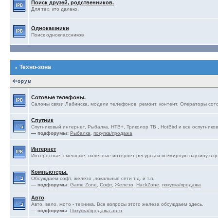
Поиск друзей, родственников.
Для тех, кто далеко.
Однокашники
Поиск одноклассников
Техно-зона
Форум
Сотовые телефоны.
Салоны связи Лабинска, модели телефонов, ремонт, контент, Операторы сотов
Спутник
Спутниковый интернет, Рыбалка, НТВ+, Триколор ТВ , HotBird и все оспутников
— подфорумы:
Рыбалка
,
покупка/продажа
Интернет
Интересные, смешные, полезные интернет-ресурсы и всемирную паутину в ц
Компьютеры.
Обсуждаем софт, железо ,локальные сети т.д. и т.п.
— подфорумы:
Game Zone
,
Софт
,
Железо
,
HackZone
,
покупка/продажа
Авто
Авто, вело, мото - техника. Все вопросы этого железа обсуждаем здесь.
— подфорумы:
Покупка/продажа авто