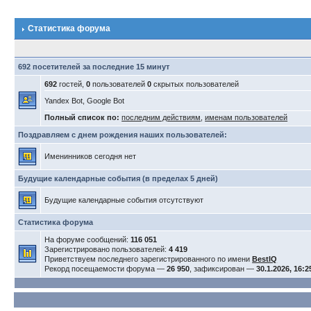
Статистика форума
692 посетителей за последние 15 минут
692
гостей,
0
пользователей
0
скрытых пользователей
Yandex Bot, Google Bot
Полный список по:
последним действиям
,
именам пользователей
Поздравляем с днем рождения наших пользователей:
Именинников сегодня нет
Будущие календарные события (в пределах 5 дней)
Будущие календарные события отсутствуют
Статистика форума
На форуме сообщений:
116 051
Зарегистрировано пользователей:
4 419
Приветствуем последнего зарегистрированного по имени
BestIQ
Рекорд посещаемости форума —
26 950
, зафиксирован —
30.1.2026, 16:2