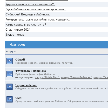
Круглосуточно - это сколько часов?..
Где в Лабинске купить шкуры песца и поче...
Сибирский Ведмедь в Лабинске.
Рок-группы которые достойны прослушивани...
Какие сериалы вы смотрите?
Счастливого 2024
Видео - юмор
Наш город
Форум
Общий
Городские новости, мнения, дискуссии, политика
Фотографии Лабинска
Публикуем фотографии Лабинска
— подфорумы:
конкурс "Mobile Foto".
,
конкурс"Лето в Лабинске."
,
конкурс "Ос
Черное и белое.
Обидели , отнеслись неподобающе, оскорбили, обсчитали - в черный список. 
СМИ
Средства массовой информации Лабинска. Обсуждаем наше телевидение, газ