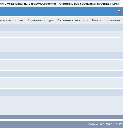
лить установленные форумом cookies
·
Отметить все сообщения прочитанными
ктивные темы
·
Администрация
·
Активные сегодня
·
Самые активные
Сейчас: 6.8.2026, 16:57