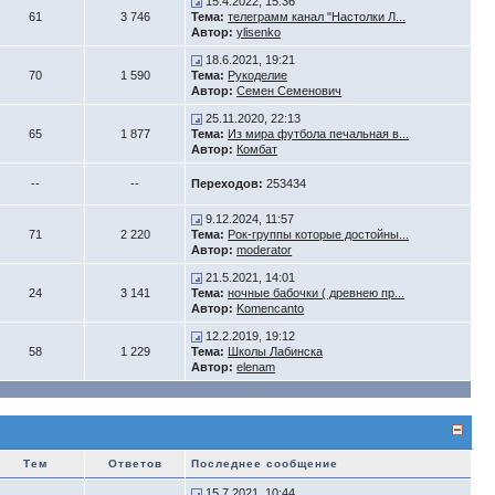
15.4.2022, 15:36
61
3 746
Тема:
телеграмм канал "Настолки Л...
Автор:
ylisenko
18.6.2021, 19:21
70
1 590
Тема:
Рукоделие
Автор:
Семен Семенович
25.11.2020, 22:13
65
1 877
Тема:
Из мира футбола печальная в...
Автор:
Комбат
--
--
Переходов:
253434
9.12.2024, 11:57
71
2 220
Тема:
Рок-группы которые достойны...
Автор:
moderator
21.5.2021, 14:01
24
3 141
Тема:
ночные бабочки ( древнею пр...
Автор:
Komencanto
12.2.2019, 19:12
58
1 229
Тема:
Школы Лабинска
Автор:
elenam
Тем
Ответов
Последнее сообщение
15.7.2021, 10:44