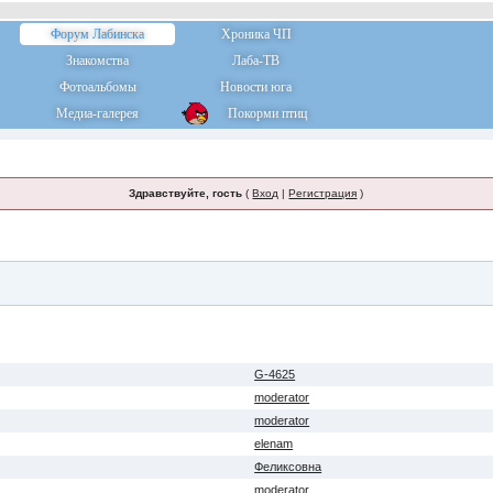
Форум Лабинска
Хроника ЧП
Знакомства
Лаба-ТВ
Фотоальбомы
Новости юга
Медиа-галерея
Покорми птиц
Здравствуйте, гость
(
Вход
|
Регистрация
)
G-4625
moderator
moderator
elenam
Феликсовна
moderator