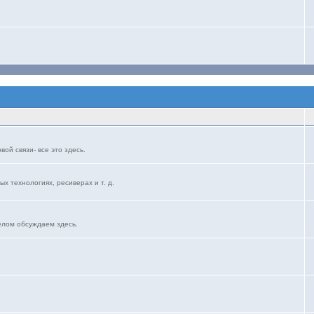
ой связи- все это здесь.
ых технологиях, ресиверах и т. д.
елом обсуждаем здесь.