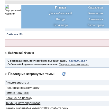
Главная
Справочная
Доска объявлений
Кинотеатры
Погода
Автовокзал
Веб-камера
Карта города
Лабинск.RU
Лабинский Форум
С возвращением, последний раз вы были здесь :
Сегодня, 16:57
Лабинский Форум — последние новости:
Расценки нс коммуналку
Последние затронутые темы:
Рисуем вместе :)
Расценки нс коммуналку
Зима в Лабинске
Лабинск по-новому
Таблица метеопрогнозов
Каковы масштабы хотелок ЖКХ-грабителей?