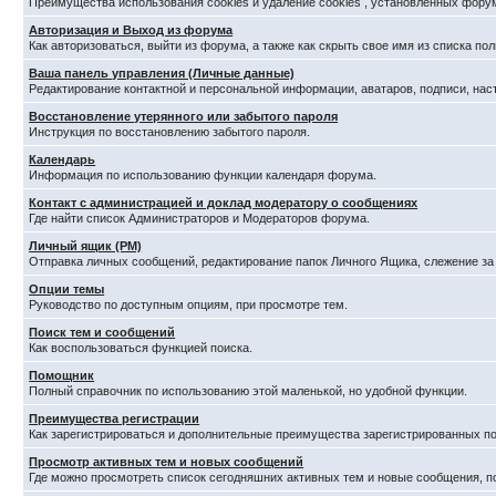
Преимущества использования cookies и удаление cookies , установленных фору
Авторизация и Выход из форума
Как авторизоваться, выйти из форума, а также как скрыть свое имя из списка п
Ваша панель управления (Личные данные)
Редактирование контактной и персональной информации, аватаров, подписи, нас
Восстановление утерянного или забытого пароля
Инструкция по восстановлению забытого пароля.
Календарь
Информация по использованию функции календаря форума.
Контакт с администрацией и доклад модератору о сообщениях
Где найти список Администраторов и Модераторов форума.
Личный ящик (PM)
Отправка личных сообщений, редактирование папок Личного Ящика, слежение з
Опции темы
Руководство по доступным опциям, при просмотре тем.
Поиск тем и сообщений
Как воспользоваться функцией поиска.
Помощник
Полный справочник по использованию этой маленькой, но удобной функции.
Преимущества регистрации
Как зарегистрироваться и дополнительные преимущества зарегистрированных по
Просмотр активных тем и новых сообщений
Где можно просмотреть список сегодняшних активных тем и новые сообщения, 