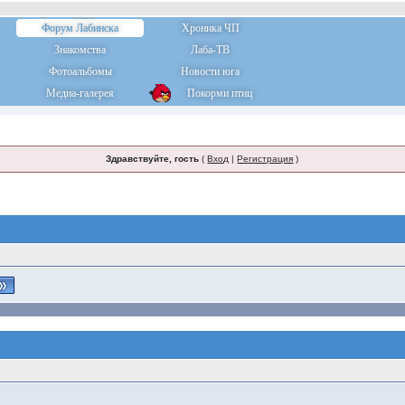
Форум Лабинска
Хроника ЧП
Знакомства
Лаба-ТВ
Фотоальбомы
Новости юга
Медиа-галерея
Покорми птиц
Здравствуйте, гость
(
Вход
|
Регистрация
)