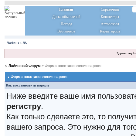
Главная
Справочная
Доска объявлений
Кинотеатры
Погода
Автовокзал
Веб-камера
Карта города
Лабинск.RU
Здравствуйт
Лабинский Форум
> Форма восстановления пароля
Форма восстановления пароля
Как восстановить пароль
Ниже введите ваше имя пользоват
регистру
.
Как только сделаете это, то получ
вашего запроса. Это нужно для тог