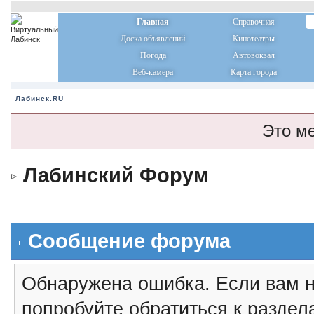
Главная
Справочная
Доска объявлений
Кинотеатры
Погода
Автовокзал
Веб-камера
Карта города
Лабинск.RU
Это м
Лабинский Форум
Сообщение форума
Обнаружена ошибка. Если вам н
попробуйте обратиться к разде