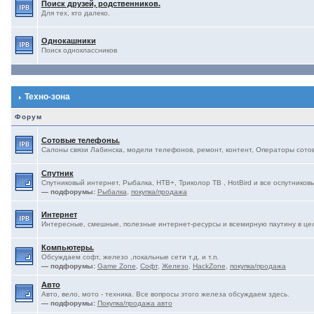
Поиск друзей, родственников.
Для тех, кто далеко.
Однокашники
Поиск одноклассников
Техно-зона
Форум
Сотовые телефоны.
Салоны связи Лабинска, модели телефонов, ремонт, контент, Операторы сотово
Спутник
Спутниковый интернет, Рыбалка, НТВ+, Триколор ТВ , HotBird и все оспутниковы
— подфорумы:
Рыбалка
,
покупка/продажа
Интернет
Интересные, смешные, полезные интернет-ресурсы и всемирную паутину в це
Компьютеры.
Обсуждаем софт, железо ,локальные сети т.д. и т.п.
— подфорумы:
Game Zone
,
Софт
,
Железо
,
HackZone
,
покупка/продажа
Авто
Авто, вело, мото - техника. Все вопросы этого железа обсуждаем здесь.
— подфорумы:
Покупка/продажа авто