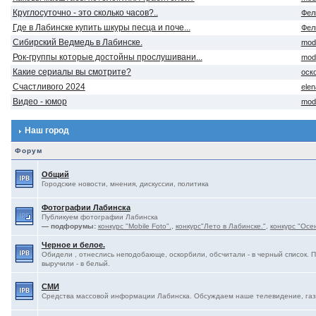
Круглосуточно - это сколько часов?..
Фел
Где в Лабинске купить шкуры песца и поче...
Фел
Сибирский Ведмедь в Лабинске.
mod
Рок-группы которые достойны прослушивани...
mod
Какие сериалы вы смотрите?
оск
Счастливого 2024
ele
Видео - юмор
mod
Наш город
Форум
Общий
Городские новости, мнения, дискуссии, политика
Фотографии Лабинска
Публикуем фотографии Лабинска
— подфорумы:
конкурс "Mobile Foto".
,
конкурс"Лето в Лабинске."
,
конкурс "Осе
Черное и белое.
Обидели , отнеслись неподобающе, оскорбили, обсчитали - в черный список. 
выручили - в белый.
СМИ
Средства массовой информации Лабинска. Обсуждаем наше телевидение, газе