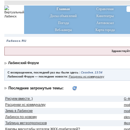
Главная
Справочная
Доска объявлений
Кинотеатры
Погода
Автовокзал
Веб-камера
Карта города
Лабинск.RU
Здравствуйт
Лабинский Форум
С возвращением, последний раз вы были здесь :
Сегодня, 13:54
Лабинский Форум — последние новости:
Расценки нс коммуналку
Последние затронутые темы:
Рисуем вместе :)
G-4
Расценки нс коммуналку
mod
Зима в Лабинске
mod
Лабинск по-новому
ele
Таблица метеопрогнозов
Фел
Каковы масштабы хотелок ЖКХ-грабителей?
mod