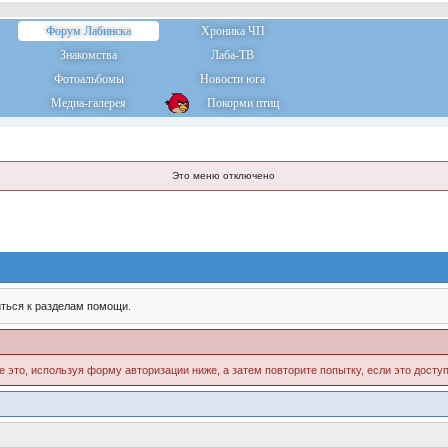
Форум Лабинска
Хроника ЧП
Знакомства
Лаба-ТВ
Фотоальбомы
Новости юга
Медиа-галерея
Покорми птиц
Это меню отключено
ться к разделам помощи.
е это, используя форму авторизации ниже, а затем повторите попытку, если это доступ