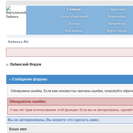
Главная
Справочная
Доска объявлений
Кинотеатры
Погода
Автовокзал
Веб-камера
Карта города
Лабинск.RU
Лабинский Форум
Сообщение форума
Обнаружена ошибка. Если вам неизвестны причины ошибки, попробуйте обрати
Обнаружена ошибка:
У вас нет прав использования этой функции. Если вы не авторизованы, сделайт
Вы не авторизованы. Вы можете это сделать ниже.
Ваше имя