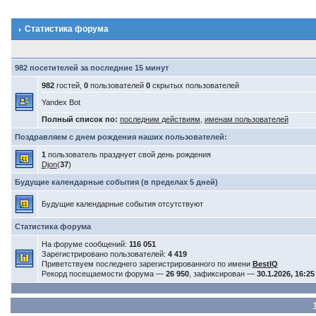
Статистика форума
982 посетителей за последние 15 минут
982
гостей,
0
пользователей
0
скрытых пользователей
Yandex Bot
Полный список по:
последним действиям
,
именам пользователей
Поздравляем с днем рождения наших пользователей:
1
пользователь празднует свой день рождения
Djon
(
37
)
Будущие календарные события (в пределах 5 дней)
Будущие календарные события отсутствуют
Статистика форума
На форуме сообщений:
116 051
Зарегистрировано пользователей:
4 419
Приветствуем последнего зарегистрированного по имени
BestIQ
Рекорд посещаемости форума —
26 950
, зафиксирован —
30.1.2026, 16:25