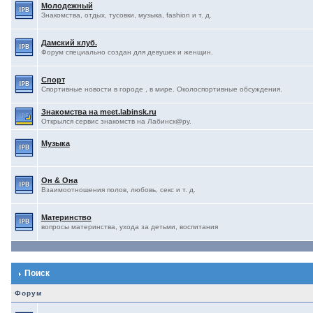
Молодежный
Знакомства, отдых, тусовки, музыка, fashion и т. д.
Дамский клуб.
Форум специально создан для девушек и женщин.
Спорт
Спортивные новости в городе , в мире. Околоспортивные обсуждения.
Знакомства на meet.labinsk.ru
Открылся сервис знакомств на Лабинск@ру.
Музыка
Он & Она
Взаимоотношения полов, любовь, секс и т. д.
Материнство
вопросы материнства, ухода за детьми, воспитания
Поиск
Форум