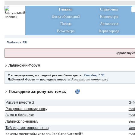
Главная
Справочная
Доска объявлений
Кинотеатры
Погода
Автовокзал
Веб-камера
Карта города
Лабинск.RU
Здравствуйт
Лабинский Форум
С возвращением, последний раз вы были здесь :
Сегодня, 7:36
Лабинский Форум — последние новости:
Расценки нс коммуналку
Последние затронутые темы:
Рисуем вместе :)
G-4
Расценки нс коммуналку
mod
Зима в Лабинске
mod
Лабинск по-новому
ele
Таблица метеопрогнозов
Фел
Каковы масштабы хотелок ЖКХ-грабителей?
mod