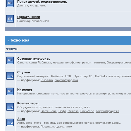
Поиск друзей, родственников.
Для тех, кто далеко.
Однокашники
Поиск одноклассников
Техно-зона
Форум
Сотовые телефоны.
Салоны связи Лабинска, модели телефонов, ремонт, контент, Операторы сотово
Спутник
Спутниковый интернет, Рыбалка, НТВ+, Триколор ТВ , HotBird и все оспутниковы
— подфорумы:
Рыбалка
,
покупка/продажа
Интернет
Интересные, смешные, полезные интернет-ресурсы и всемирную паутину в це
Компьютеры.
Обсуждаем софт, железо ,локальные сети т.д. и т.п.
— подфорумы:
Game Zone
,
Софт
,
Железо
,
HackZone
,
покупка/продажа
Авто
Авто, вело, мото - техника. Все вопросы этого железа обсуждаем здесь.
— подфорумы:
Покупка/продажа авто