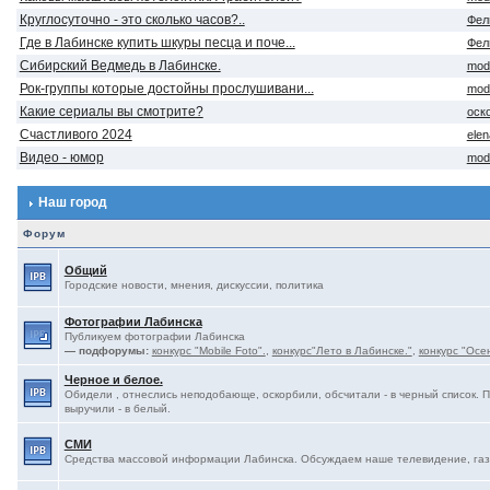
Круглосуточно - это сколько часов?..
Фел
Где в Лабинске купить шкуры песца и поче...
Фел
Сибирский Ведмедь в Лабинске.
mod
Рок-группы которые достойны прослушивани...
mod
Какие сериалы вы смотрите?
оск
Счастливого 2024
ele
Видео - юмор
mod
Наш город
Форум
Общий
Городские новости, мнения, дискуссии, политика
Фотографии Лабинска
Публикуем фотографии Лабинска
— подфорумы:
конкурс "Mobile Foto".
,
конкурс"Лето в Лабинске."
,
конкурс "Осе
Черное и белое.
Обидели , отнеслись неподобающе, оскорбили, обсчитали - в черный список. 
выручили - в белый.
СМИ
Средства массовой информации Лабинска. Обсуждаем наше телевидение, газе