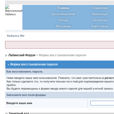
Главная
Справочная
Доска объявлений
Кинотеатры
Погода
Автовокзал
Веб-камера
Карта города
Лабинск.RU
Лабинский Форум
> Форма восстановления пароля
Форма восстановления пароля
Как восстановить пароль
Ниже введите ваше имя пользователя. Помните, что имя чувствительно
к регис
Как только сделаете это, то получите письмо на e-mail для подтверждения вашег
пройти.
Вы будете перемещены к форме ввода нового пароля для вашей учетной записи.
Заполните все поля формы
Введите ваше имя
Защитный код