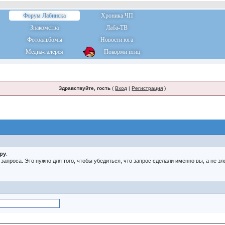
Форум Лабинска
Хроника ЧП
Знакомства
Лаба-ТВ
Фотоальбомы
Новости юга
Медиа-галерея
Покорми птиц
Здравствуйте, гость
(
Вход
|
Регистрация
)
тру
.
о запроса. Это нужно для того, чтобы убедиться, что запрос сделали именно вы, а не