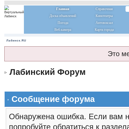
Главная
Справочная
Доска объявлений
Кинотеатры
Погода
Автовокзал
Веб-камера
Карта города
Лабинск.RU
Это м
Лабинский Форум
Сообщение форума
Обнаружена ошибка. Если вам н
попробуйте обратиться к разде