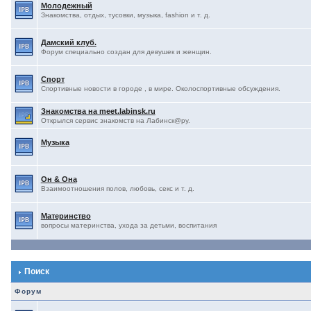
Молодежный
Знакомства, отдых, тусовки, музыка, fashion и т. д.
Дамский клуб.
Форум специально создан для девушек и женщин.
Спорт
Спортивные новости в городе , в мире. Околоспортивные обсуждения.
Знакомства на meet.labinsk.ru
Открылся сервис знакомств на Лабинск@ру.
Музыка
Он & Она
Взаимоотношения полов, любовь, секс и т. д.
Материнство
вопросы материнства, ухода за детьми, воспитания
Поиск
Форум