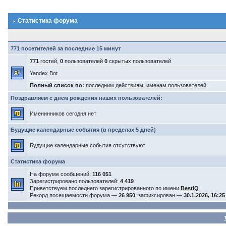
Статистика форума
771 посетителей за последние 15 минут
771
гостей,
0
пользователей
0
скрытых пользователей
Yandex Bot
Полный список по:
последним действиям
,
именам пользователей
Поздравляем с днем рождения наших пользователей:
Именинников сегодня нет
Будущие календарные события (в пределах 5 дней)
Будущие календарные события отсутствуют
Статистика форума
На форуме сообщений:
116 051
Зарегистрировано пользователей:
4 419
Приветствуем последнего зарегистрированного по имени
BestIQ
Рекорд посещаемости форума —
26 950
, зафиксирован —
30.1.2026, 16:25