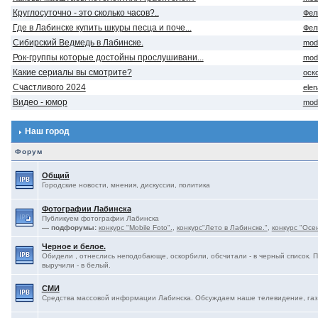
Круглосуточно - это сколько часов?..
Фел
Где в Лабинске купить шкуры песца и поче...
Фел
Сибирский Ведмедь в Лабинске.
mod
Рок-группы которые достойны прослушивани...
mod
Какие сериалы вы смотрите?
оск
Счастливого 2024
ele
Видео - юмор
mod
Наш город
Форум
Общий
Городские новости, мнения, дискуссии, политика
Фотографии Лабинска
Публикуем фотографии Лабинска
— подфорумы:
конкурс "Mobile Foto".
,
конкурс"Лето в Лабинске."
,
конкурс "Осе
Черное и белое.
Обидели , отнеслись неподобающе, оскорбили, обсчитали - в черный список. 
выручили - в белый.
СМИ
Средства массовой информации Лабинска. Обсуждаем наше телевидение, газе