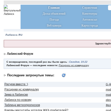
Главная
Справочная
Доска объявлений
Кинотеатры
Погода
Автовокзал
Веб-камера
Карта города
Лабинск.RU
Здравствуйт
Лабинский Форум
С возвращением, последний раз вы были здесь :
Сегодня, 19:22
Лабинский Форум — последние новости:
Расценки нс коммуналку
Последние затронутые темы:
Рисуем вместе :)
G-4
Расценки нс коммуналку
mod
Зима в Лабинске
mod
Лабинск по-новому
ele
Таблица метеопрогнозов
Фел
Каковы масштабы хотелок ЖКХ-грабителей?
mod