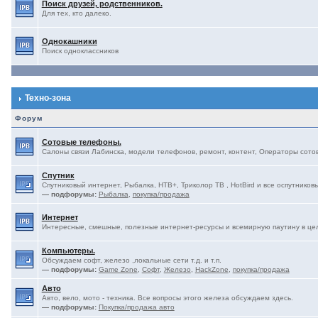
Поиск друзей, родственников.
Для тех, кто далеко.
Однокашники
Поиск одноклассников
Техно-зона
Форум
Сотовые телефоны.
Салоны связи Лабинска, модели телефонов, ремонт, контент, Операторы сотово
Спутник
Спутниковый интернет, Рыбалка, НТВ+, Триколор ТВ , HotBird и все оспутниковы
— подфорумы:
Рыбалка
,
покупка/продажа
Интернет
Интересные, смешные, полезные интернет-ресурсы и всемирную паутину в це
Компьютеры.
Обсуждаем софт, железо ,локальные сети т.д. и т.п.
— подфорумы:
Game Zone
,
Софт
,
Железо
,
HackZone
,
покупка/продажа
Авто
Авто, вело, мото - техника. Все вопросы этого железа обсуждаем здесь.
— подфорумы:
Покупка/продажа авто