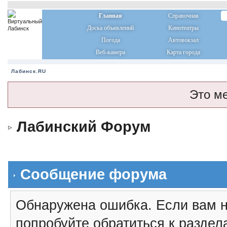
Главная
Справочная
Доска объявлений
Кинотеатры
Погода
Автовокзал
Веб-камера
Карта города
Лабинск.RU
Это м
Лабинский Форум
Сообщение форума
Обнаружена ошибка. Если вам н
попробуйте обратиться к разде