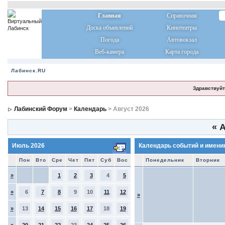
Главная
Справочная
Доска объявлений
Кинотеатры
Погода
Автовокзал
Веб-камера
Карта города
Лабинск.RU
Здравствуйт
Лабинский Форум
>
Календарь
> Август 2026
«
А
Июль 2026
Календарь событий и имени
Пон
Вто
Сре
Чет
Пят
Суб
Вос
Понедельник
Вторник
»
1
2
3
4
5
»
6
7
8
9
10
11
12
»
»
13
14
15
16
17
18
19