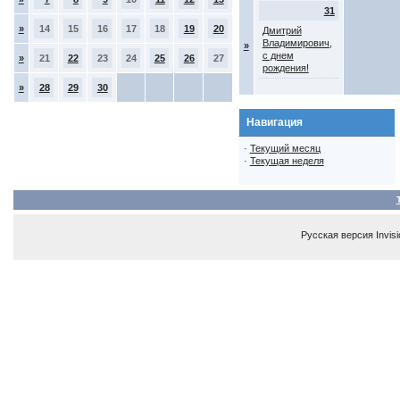
31
»
14
15
16
17
18
19
20
Дмитрий
Владимирович,
»
с днем
»
21
22
23
24
25
26
27
рождения!
»
28
29
30
Навигация
·
Текущий месяц
·
Текущая неделя
Русская версия
Invis