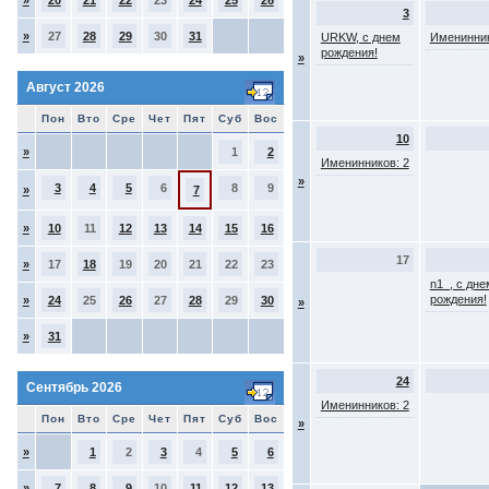
»
20
21
22
23
24
25
26
3
»
27
28
29
30
31
URKW, с днем
Именинник
рождения!
»
Август 2026
Пон
Вто
Сре
Чет
Пят
Суб
Вос
10
»
1
2
Именинников: 2
»
3
4
5
6
8
9
»
7
»
10
11
12
13
14
15
16
17
»
17
18
19
20
21
22
23
n1_, с дне
рождения!
»
24
25
26
27
28
29
30
»
»
31
24
Сентябрь 2026
Именинников: 2
Пон
Вто
Сре
Чет
Пят
Суб
Вос
»
»
1
2
3
4
5
6
»
7
8
9
10
11
12
13