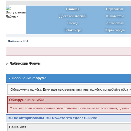
Главная
Справочная
Доска объявлений
Кинотеатры
Погода
Автовокзал
Веб-камера
Карта города
Лабинск.RU
Лабинский Форум
Сообщение форума
Обнаружена ошибка. Если вам неизвестны причины ошибки, попробуйте обрати
Обнаружена ошибка:
У вас нет прав использования этой функции. Если вы не авторизованы, сделайт
Вы не авторизованы. Вы можете это сделать ниже.
Ваше имя