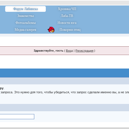
Форум Лабинска
Хроника ЧП
Знакомства
Лаба-ТВ
Фотоальбомы
Новости юга
Медиа-галерея
Покорми птиц
Здравствуйте, гость
(
Вход
|
Регистрация
)
тру
.
о запроса. Это нужно для того, чтобы убедиться, что запрос сделали именно вы, а не