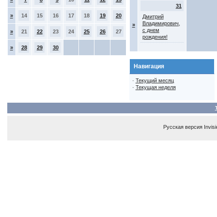
31
»
14
15
16
17
18
19
20
Дмитрий
Владимирович,
»
с днем
»
21
22
23
24
25
26
27
рождения!
»
28
29
30
Навигация
·
Текущий месяц
·
Текущая неделя
Русская версия
Invis