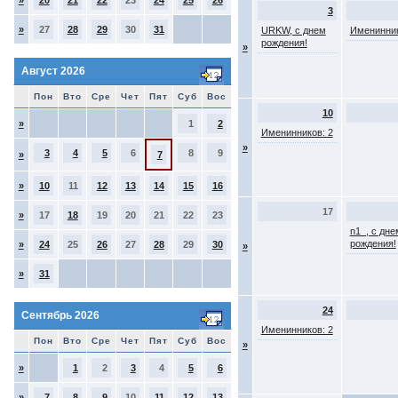
»
20
21
22
23
24
25
26
3
»
27
28
29
30
31
URKW, с днем
Именинник
рождения!
»
Август 2026
Пон
Вто
Сре
Чет
Пят
Суб
Вос
10
»
1
2
Именинников: 2
»
3
4
5
6
8
9
»
7
»
10
11
12
13
14
15
16
17
»
17
18
19
20
21
22
23
n1_, с дне
рождения!
»
24
25
26
27
28
29
30
»
»
31
24
Сентябрь 2026
Именинников: 2
Пон
Вто
Сре
Чет
Пят
Суб
Вос
»
»
1
2
3
4
5
6
»
7
8
9
10
11
12
13