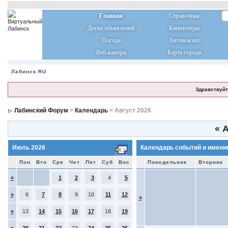
Главная
Справочная
Доска объявлений
Кинотеатры
Погода
Автовокзал
Веб-камера
Карта города
Лабинск.RU
Здравствуйт
Лабинский Форум
>
Календарь
> Август 2026
«
А
Июль 2026
Календарь событий и имени
Пон
Вто
Сре
Чет
Пят
Суб
Вос
Понедельник
Вторник
»
1
2
3
4
5
»
6
7
8
9
10
11
12
»
»
13
14
15
16
17
18
19