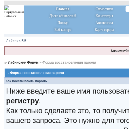
Главная
Справочная
Доска объявлений
Кинотеатры
Погода
Автовокзал
Веб-камера
Карта города
Лабинск.RU
Здравствуйт
Лабинский Форум
> Форма восстановления пароля
Форма восстановления пароля
Как восстановить пароль
Ниже введите ваше имя пользоват
регистру
.
Как только сделаете это, то получ
вашего запроса. Это нужно для тог