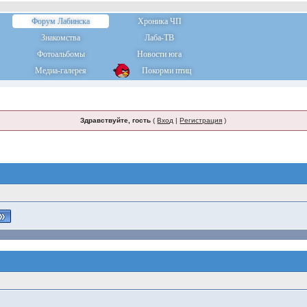
Форум Лабинска
Хроника ЧП
Знакомства
Лаба-ТВ
Фотоальбомы
Новости юга
Медиа-галерея
Покорми птиц
Здравствуйте, гость
(
Вход
|
Регистрация
)