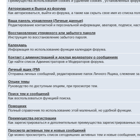
Преимущества использования cookies и удаление cookies , установленных фору
Авторизация и Выход из форума
Как авторизоваться, выйти из форума, а также как скрыть свое имя из списка п
Ваша панель управления (Личные данные)
Редактирование контактной и персональной информации, аватаров, подписи, нас
Восстановление утерянного или забытого пароля
Инструкция по восстановлению забытого пароля.
Календарь
Информация по использованию функции календаря форума.
Контакт с администрацией и доклад модератору о сообщениях
Где найти список Администраторов и Модераторов форума.
Личный ящик (PM)
Отправка личных сообщений, редактирование папок Личного Ящика, слежение з
Опции темы
Руководство по доступным опциям, при просмотре тем.
Поиск тем и сообщений
Как воспользоваться функцией поиска.
Помощник
Полный справочник по использованию этой маленькой, но удобной функции.
Преимущества регистрации
Как зарегистрироваться и дополнительные преимущества зарегистрированных по
Просмотр активных тем и новых сообщений
Где можно просмотреть список сегодняшних активных тем и новые сообщения, 