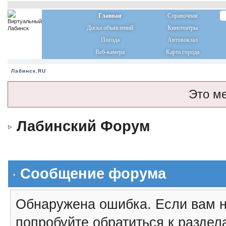
Главная
Справочная
Доска объявлений
Кинотеатры
Погода
Автовокзал
Веб-камера
Карта города
Лабинск.RU
Это м
Лабинский Форум
Сообщение форума
Обнаружена ошибка. Если вам н
попробуйте обратиться к разде