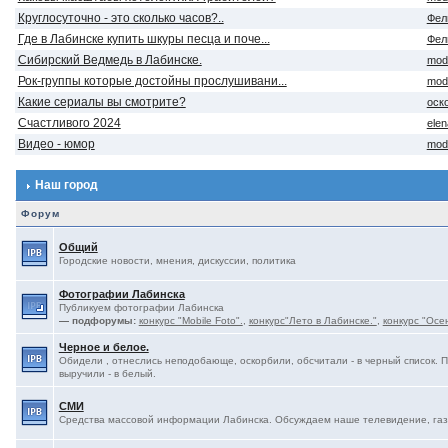
Круглосуточно - это сколько часов?..
Фел
Где в Лабинске купить шкуры песца и поче...
Фел
Сибирский Ведмедь в Лабинске.
mod
Рок-группы которые достойны прослушивани...
mod
Какие сериалы вы смотрите?
оск
Счастливого 2024
ele
Видео - юмор
mod
Наш город
Форум
Общий
Городские новости, мнения, дискуссии, политика
Фотографии Лабинска
Публикуем фотографии Лабинска
— подфорумы:
конкурс "Mobile Foto".
,
конкурс"Лето в Лабинске."
,
конкурс "Осе
Черное и белое.
Обидели , отнеслись неподобающе, оскорбили, обсчитали - в черный список. 
выручили - в белый.
СМИ
Средства массовой информации Лабинска. Обсуждаем наше телевидение, газе