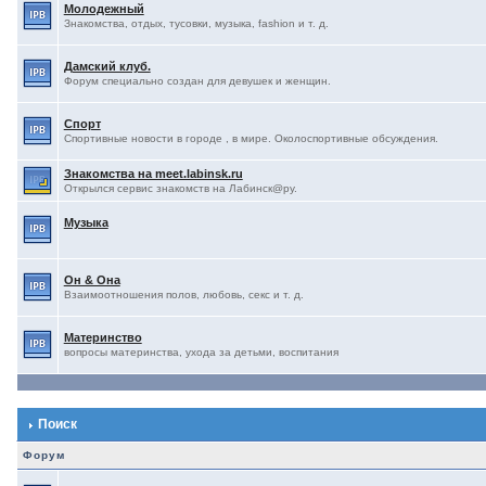
Молодежный
Знакомства, отдых, тусовки, музыка, fashion и т. д.
Дамский клуб.
Форум специально создан для девушек и женщин.
Спорт
Спортивные новости в городе , в мире. Околоспортивные обсуждения.
Знакомства на meet.labinsk.ru
Открылся сервис знакомств на Лабинск@ру.
Музыка
Он & Она
Взаимоотношения полов, любовь, секс и т. д.
Материнство
вопросы материнства, ухода за детьми, воспитания
Поиск
Форум