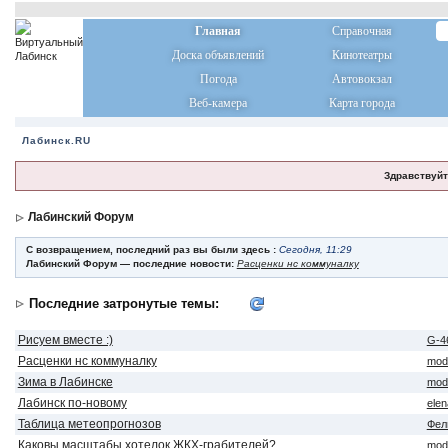
Главная
Справочная
Доска объявлений
Кинотеатры
Погода
Автовокзал
Веб-камера
Карта города
Лабинск.RU
Здравствуйт
Лабинский Форум
С возвращением, последний раз вы были здесь :
Сегодня, 11:29
Лабинский Форум — последние новости:
Расценки нс коммуналку
Последние затронутые темы:
Рисуем вместе :)
G-4
Расценки нс коммуналку
mod
Зима в Лабинске
mod
Лабинск по-новому
ele
Таблица метеопрогнозов
Фел
Каковы масштабы хотелок ЖКХ-грабителей?
mod