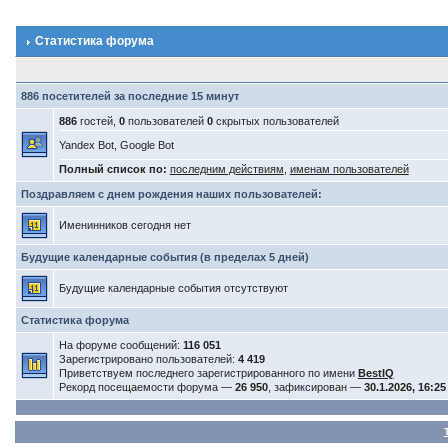
Статистика форума
886 посетителей за последние 15 минут
886
гостей,
0
пользователей
0
скрытых пользователей
Yandex Bot, Google Bot
Полный список по:
последним действиям
,
именам пользователей
Поздравляем с днем рождения наших пользователей:
Именинников сегодня нет
Будущие календарные события (в пределах 5 дней)
Будущие календарные события отсутствуют
Статистика форума
На форуме сообщений:
116 051
Зарегистрировано пользователей:
4 419
Приветствуем последнего зарегистрированного по имени
BestIQ
Рекорд посещаемости форума —
26 950
, зафиксирован —
30.1.2026, 16:25