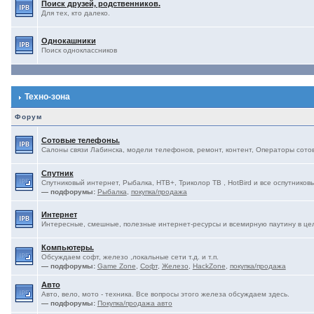
Поиск друзей, родственников.
Для тех, кто далеко.
Однокашники
Поиск одноклассников
Техно-зона
Форум
Сотовые телефоны.
Салоны связи Лабинска, модели телефонов, ремонт, контент, Операторы сотово
Спутник
Спутниковый интернет, Рыбалка, НТВ+, Триколор ТВ , HotBird и все оспутниковы
— подфорумы:
Рыбалка
,
покупка/продажа
Интернет
Интересные, смешные, полезные интернет-ресурсы и всемирную паутину в це
Компьютеры.
Обсуждаем софт, железо ,локальные сети т.д. и т.п.
— подфорумы:
Game Zone
,
Софт
,
Железо
,
HackZone
,
покупка/продажа
Авто
Авто, вело, мото - техника. Все вопросы этого железа обсуждаем здесь.
— подфорумы:
Покупка/продажа авто