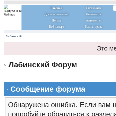
Главная
Справочная
Доска объявлений
Кинотеатры
Погода
Автовокзал
Веб-камера
Карта города
Лабинск.RU
Это м
Лабинский Форум
Сообщение форума
Обнаружена ошибка. Если вам н
попробуйте обратиться к разде