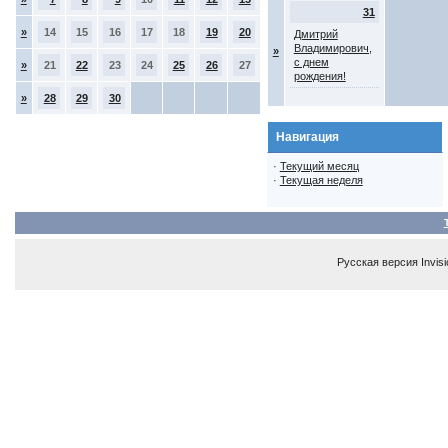
31
»
14
15
16
17
18
19
20
Дмитрий
Владимирович,
»
с днем
»
21
22
23
24
25
26
27
рождения!
»
28
29
30
Навигация
·
Текущий месяц
·
Текущая неделя
Русская версия
Invis