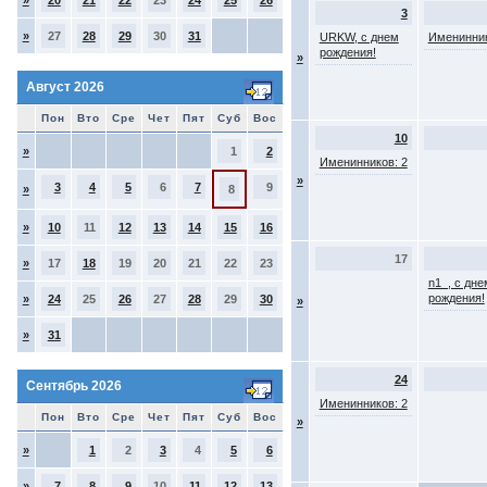
»
20
21
22
23
24
25
26
3
»
27
28
29
30
31
URKW, с днем
Именинник
рождения!
»
Август 2026
Пон
Вто
Сре
Чет
Пят
Суб
Вос
10
»
1
2
Именинников: 2
»
3
4
5
6
7
9
»
8
»
10
11
12
13
14
15
16
17
»
17
18
19
20
21
22
23
n1_, с дне
рождения!
»
24
25
26
27
28
29
30
»
»
31
24
Сентябрь 2026
Именинников: 2
Пон
Вто
Сре
Чет
Пят
Суб
Вос
»
»
1
2
3
4
5
6
»
7
8
9
10
11
12
13