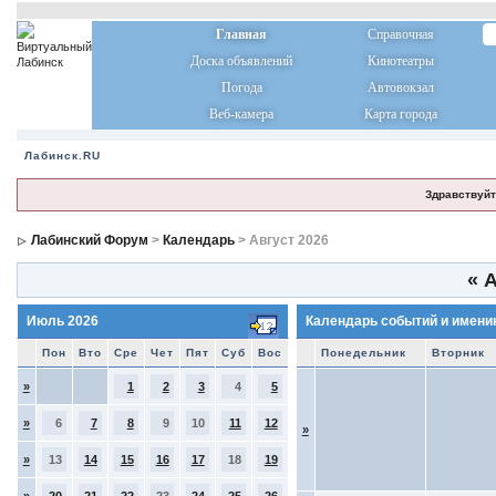
Главная
Справочная
Доска объявлений
Кинотеатры
Погода
Автовокзал
Веб-камера
Карта города
Лабинск.RU
Здравствуйт
Лабинский Форум
>
Календарь
> Август 2026
«
А
Июль 2026
Календарь событий и имени
Пон
Вто
Сре
Чет
Пят
Суб
Вос
Понедельник
Вторник
»
1
2
3
4
5
»
6
7
8
9
10
11
12
»
»
13
14
15
16
17
18
19