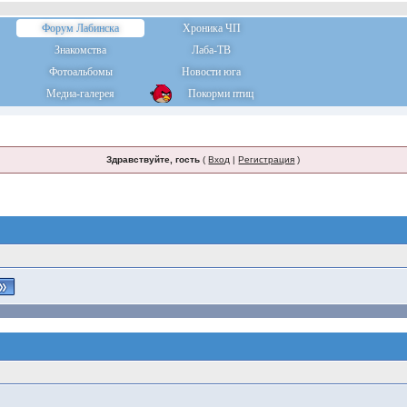
Форум Лабинска
Хроника ЧП
Знакомства
Лаба-ТВ
Фотоальбомы
Новости юга
Медиа-галерея
Покорми птиц
Здравствуйте, гость
(
Вход
|
Регистрация
)