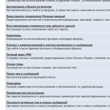
Преимущества использования cookies и удаление cookies , установленных фору
Авторизация и Выход из форума
Как авторизоваться, выйти из форума, а также как скрыть свое имя из списка п
Ваша панель управления (Личные данные)
Редактирование контактной и персональной информации, аватаров, подписи, нас
Восстановление утерянного или забытого пароля
Инструкция по восстановлению забытого пароля.
Календарь
Информация по использованию функции календаря форума.
Контакт с администрацией и доклад модератору о сообщениях
Где найти список Администраторов и Модераторов форума.
Личный ящик (PM)
Отправка личных сообщений, редактирование папок Личного Ящика, слежение з
Опции темы
Руководство по доступным опциям, при просмотре тем.
Поиск тем и сообщений
Как воспользоваться функцией поиска.
Помощник
Полный справочник по использованию этой маленькой, но удобной функции.
Преимущества регистрации
Как зарегистрироваться и дополнительные преимущества зарегистрированных по
Просмотр активных тем и новых сообщений
Где можно просмотреть список сегодняшних активных тем и новые сообщения, 