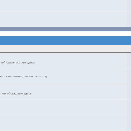
ой связи- все это здесь.
ых технологиях, ресиверах и т. д.
елом обсуждаем здесь.