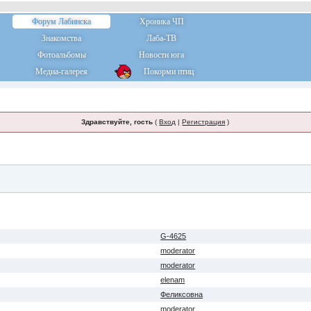
Форум Лабинска
Хроника ЧП
Знакомства
Лаба-ТВ
Фотоальбомы
Новости юга
Медиа-галерея
Покорми птиц
Здравствуйте, гость
(
Вход
|
Регистрация
)
G-4625
moderator
moderator
elenam
Феликсовна
moderator