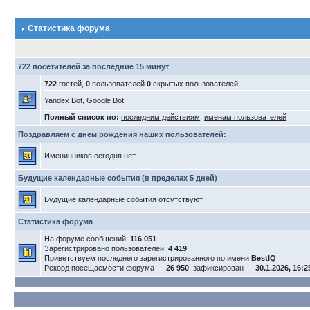
Статистика форума
722 посетителей за последние 15 минут
722
гостей,
0
пользователей
0
скрытых пользователей
Yandex Bot, Google Bot
Полный список по:
последним действиям
,
именам пользователей
Поздравляем с днем рождения наших пользователей:
Именинников сегодня нет
Будущие календарные события (в пределах 5 дней)
Будущие календарные события отсутствуют
Статистика форума
На форуме сообщений:
116 051
Зарегистрировано пользователей:
4 419
Приветствуем последнего зарегистрированного по имени
BestIQ
Рекорд посещаемости форума —
26 950
, зафиксирован —
30.1.2026, 16:2