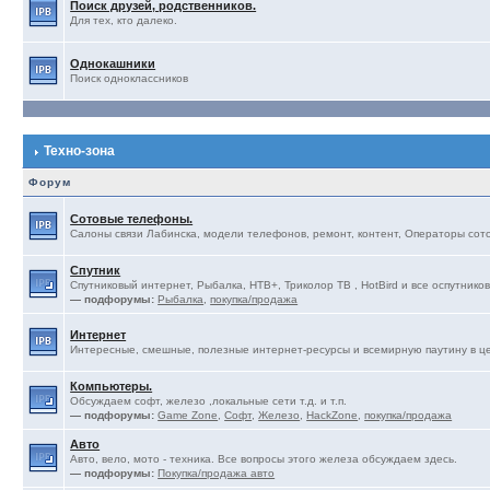
Поиск друзей, родственников.
Для тех, кто далеко.
Однокашники
Поиск одноклассников
Техно-зона
Форум
Сотовые телефоны.
Салоны связи Лабинска, модели телефонов, ремонт, контент, Операторы сотов
Спутник
Спутниковый интернет, Рыбалка, НТВ+, Триколор ТВ , HotBird и все оспутников
— подфорумы:
Рыбалка
,
покупка/продажа
Интернет
Интересные, смешные, полезные интернет-ресурсы и всемирную паутину в ц
Компьютеры.
Обсуждаем софт, железо ,локальные сети т.д. и т.п.
— подфорумы:
Game Zone
,
Софт
,
Железо
,
HackZone
,
покупка/продажа
Авто
Авто, вело, мото - техника. Все вопросы этого железа обсуждаем здесь.
— подфорумы:
Покупка/продажа авто