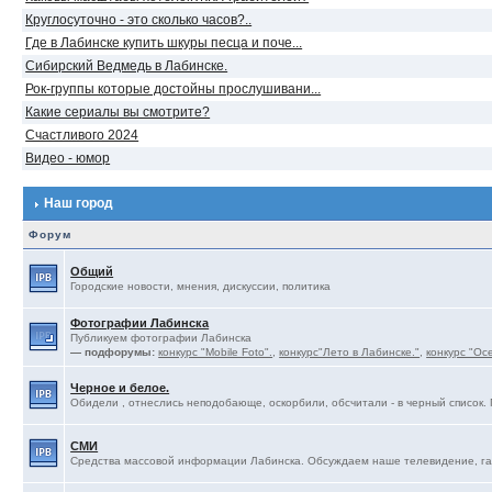
Круглосуточно - это сколько часов?..
Где в Лабинске купить шкуры песца и поче...
Сибирский Ведмедь в Лабинске.
Рок-группы которые достойны прослушивани...
Какие сериалы вы смотрите?
Счастливого 2024
Видео - юмор
Наш город
Форум
Общий
Городские новости, мнения, дискуссии, политика
Фотографии Лабинска
Публикуем фотографии Лабинска
— подфорумы:
конкурс "Mobile Foto".
,
конкурс"Лето в Лабинске."
,
конкурс "Ос
Черное и белое.
Обидели , отнеслись неподобающе, оскорбили, обсчитали - в черный список. 
СМИ
Средства массовой информации Лабинска. Обсуждаем наше телевидение, газ