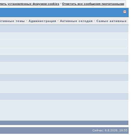
лить установленные форумом cookies
·
Отметить все сообщения прочитанными
ктивные темы
·
Администрация
·
Активные сегодня
·
Самые активные
Сейчас: 6.8.2026, 19:55