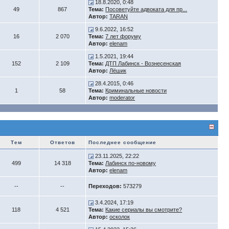
18.8.2020, 0:48
49
867
Тема:
Посоветуйте адвоката для пр...
Автор:
TARAN
9.6.2022, 16:52
16
2 070
Тема:
7 лет форуму
Автор:
elenam
1.5.2021, 19:44
152
2 109
Тема:
ДТП Лабинск - Вознесенская
Автор:
Лёшик
28.4.2015, 0:46
1
58
Тема:
Криминальные новости
Автор:
moderator
Тем
Ответов
Последнее сообщение
23.11.2025, 22:22
499
14 318
Тема:
Лабинск по-новому
Автор:
elenam
--
--
Переходов:
573279
3.4.2024, 17:19
118
4 521
Тема:
Какие сериалы вы смотрите?
Автор:
осколок