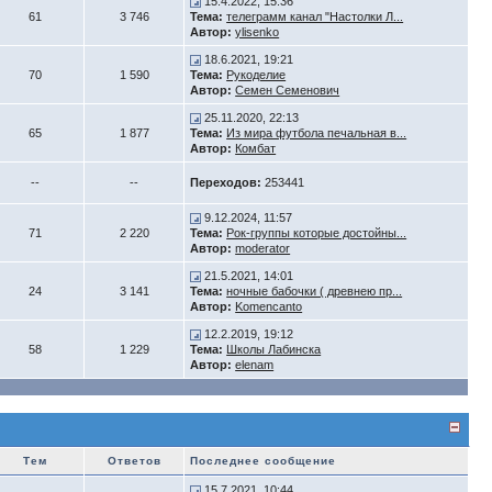
15.4.2022, 15:36
61
3 746
Тема:
телеграмм канал "Настолки Л...
Автор:
ylisenko
18.6.2021, 19:21
70
1 590
Тема:
Рукоделие
Автор:
Семен Семенович
25.11.2020, 22:13
65
1 877
Тема:
Из мира футбола печальная в...
Автор:
Комбат
--
--
Переходов:
253441
9.12.2024, 11:57
71
2 220
Тема:
Рок-группы которые достойны...
Автор:
moderator
21.5.2021, 14:01
24
3 141
Тема:
ночные бабочки ( древнею пр...
Автор:
Komencanto
12.2.2019, 19:12
58
1 229
Тема:
Школы Лабинска
Автор:
elenam
Тем
Ответов
Последнее сообщение
15.7.2021, 10:44