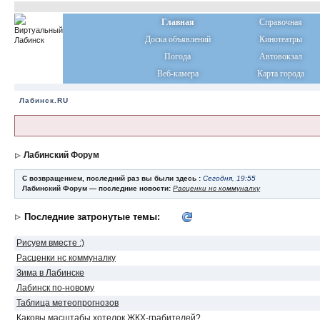
Главная
Справочная
Доска объявлений
Кинотеатры
Погода
Автовокзал
Веб-камера
Карта города
Лабинск.RU
Лабинский Форум
С возвращением, последний раз вы были здесь :
Сегодня, 19:55
Лабинский Форум — последние новости:
Расценки нс коммуналку
Последние затронутые темы:
Рисуем вместе :)
Расценки нс коммуналку
Зима в Лабинске
Лабинск по-новому
Таблица метеопрогнозов
Каковы масштабы хотелок ЖКХ-грабителей?