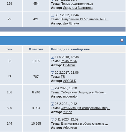
129
454
Тема:
Поиск родственников
Автор:
Людмила Замятина
30.7.2022, 17:44
29
421
Тема:
Выпускники 1977г, школы №8 ...
Автор:
Дик Штейн
Тем
Ответов
Последнее сообщение
17.5.2018, 18:38
83
1 165
Тема:
Ремонт S4
Автор:
Dr.Arbait
20.2.2017, 21:06
47
707
Тема:
ТВ
Автор:
ASCOLD
2.4.2025, 18:38
156
6 240
Тема:
Сибирский Ведмедь в Лабин...
Автор:
moderator
26.2.2021, 9:42
320
4 094
Тема:
Оптимизация изображений пер...
Автор:
YuKon
3.11.2023, 12:09
144
10 365
Тема:
Диагностика и обслуживание ...
Автор:
Абориген