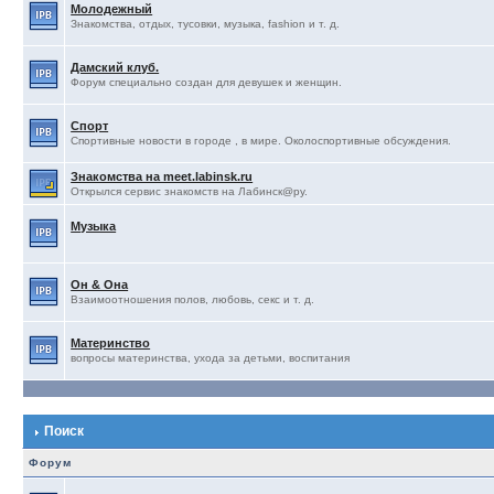
Молодежный
Знакомства, отдых, тусовки, музыка, fashion и т. д.
Дамский клуб.
Форум специально создан для девушек и женщин.
Спорт
Спортивные новости в городе , в мире. Околоспортивные обсуждения.
Знакомства на meet.labinsk.ru
Открылся сервис знакомств на Лабинск@ру.
Музыка
Он & Она
Взаимоотношения полов, любовь, секс и т. д.
Материнство
вопросы материнства, ухода за детьми, воспитания
Поиск
Форум