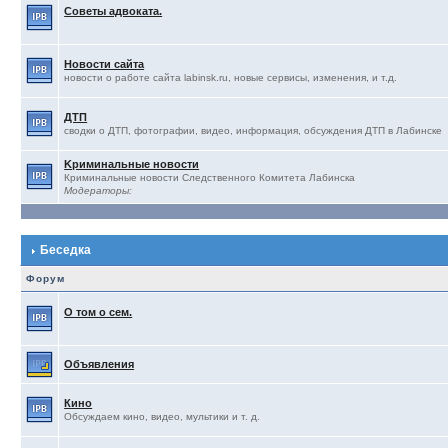
Советы адвоката.
Новости сайта
новости о работе сайта labinsk.ru, новые сервисы, изменения, и т.д.
ДТП
сводки о ДТП, фотографии, видео, информация, обсуждения ДТП в Лабинске
Kриминальные новости
Криминальные новости Следственного Комитета Лабинска
Модераторы:
Беседка
Форум
О том о сем.
Объявления
Кино
Обсуждаем кино, видео, мультики и т. д.