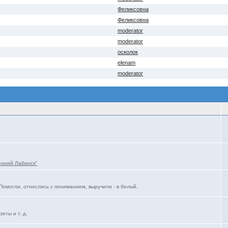
Феликсовна
Феликсовна
moderator
moderator
осколок
elenam
moderator
енний Лабинск"
Помогли, отнеслись с пониманием, выручили - в белый.
еты и т. д.