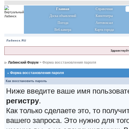
Главная
Справочная
Доска объявлений
Кинотеатры
Погода
Автовокзал
Веб-камера
Карта города
Лабинск.RU
Здравствуйт
Лабинский Форум
> Форма восстановления пароля
Форма восстановления пароля
Как восстановить пароль
Ниже введите ваше имя пользоват
регистру
.
Как только сделаете это, то получ
вашего запроса. Это нужно для тог